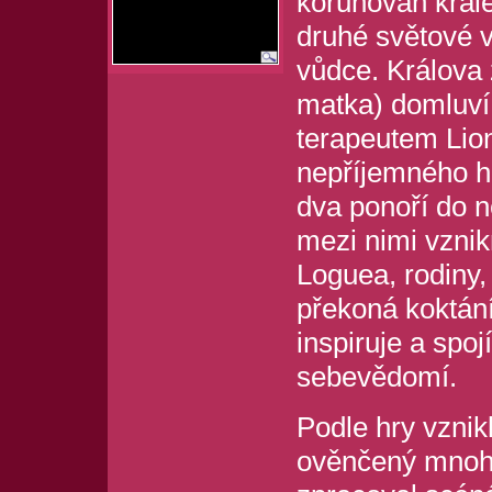
korunován krále
druhé světové v
vůdce. Králova 
matka) domluví
terapeutem Lio
nepříjemného h
dva ponoří do 
mezi nimi vznik
Loguea, rodiny,
překoná koktání
inspiruje a spoj
sebevědomí.
Podle hry vznik
ověnčený mnoha