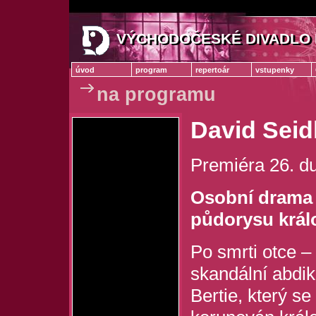
VÝCHODOČESKÉ DIVADLO 
VÝCHODOČESKÉ DIVADLO
úvod
program
repertoár
vstupenky
na programu
David Sei
Premiéra 26. d
Osobní drama 
půdorysu král
Po smrti otce – 
skandální abdika
Bertie, který s