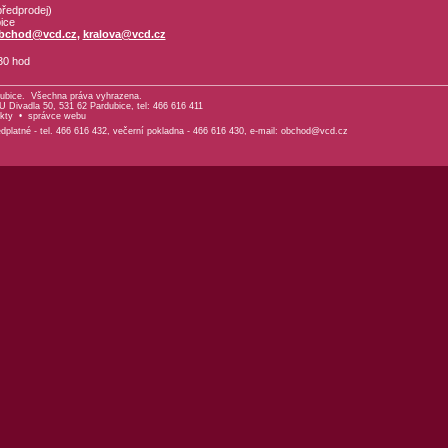
ředprodej)
ice
bchod@vcd.cz
,
kralova@vcd.cz
30 hod
ubice. Všechna práva vyhrazena.
 Divadla 50, 531 62 Pardubice, tel: 466 616 411
kty
•
správce webu
platné - tel. 466 616 432, večerní pokladna - 466 616 430, e-mail:
obchod@vcd.cz