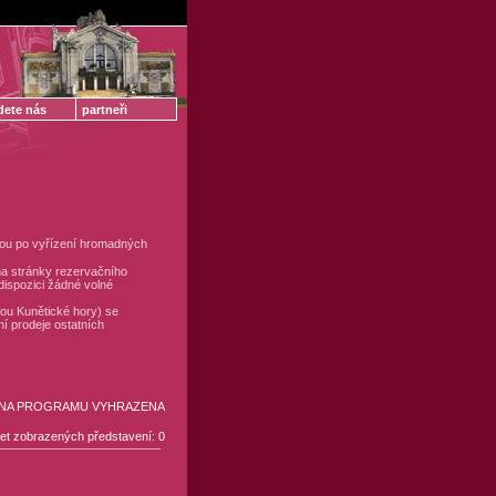
dete nás
partneři
ou po vyřízení hromadných
na stránky rezervačního
dispozici žádné volné
kou Kunětické hory) se
í prodeje ostatních
NA PROGRAMU VYHRAZENA
et zobrazených představení: 0