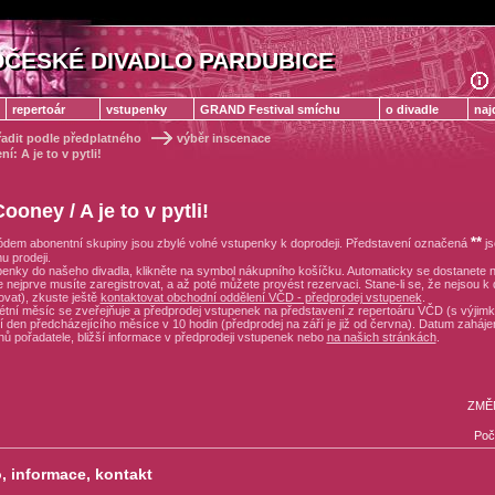
ČESKÉ DIVADLO PARDUBICE
ČESKÉ DIVADLO PARDUBICE
repertoár
vstupenky
GRAND Festival smíchu
o divadle
naj
řadit podle předplatného
výběr inscenace
: A je to v pytli!
ooney / A je to v pytli!
**
dem abonentní skupiny jsou zbylé volné vstupenky k doprodeji. Představení označená
js
 prodeji.
upenky do našeho divadla, klikněte na symbol nákupního košíčku. Automaticky se dostanete 
 nejprve musíte zaregistrovat, a až poté můžete provést rezervaci. Stane-li se, že nejsou k 
ovat), zkuste ještě
kontaktovat obchodní oddělení VČD - předprodej vstupenek
.
rétní měsíc se zveřejňuje a předprodej vstupenek na představení z repertoáru VČD (s výjim
 den předcházejícího měsíce v 10 hodin (předprodej na září je již od června). Datum zahájen
nů pořadatele, bližší informace v předprodeji vstupenek nebo
na našich stránkách
.
ZMĚ
Poč
, informace, kontakt