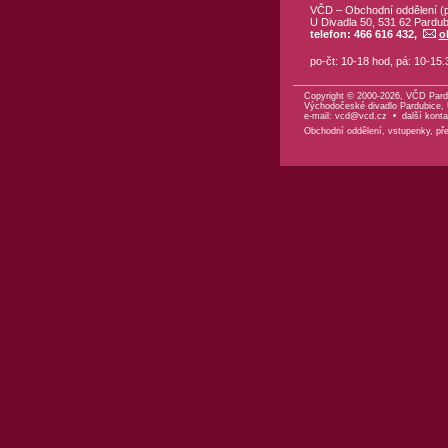
VČD – Obchodní oddělení (p
U Divadla 50, 531 62 Pardub
telefon: 466 616 432,
o
po-čt: 10-18 hod, pá: 10-15.
Copyright © 2000-2026, VČD Pard
Východočeské divadlo Pardubice, U
e-mail:
vcd@vcd.cz
•
další konta
Obchodní oddělení, vstupenky, před