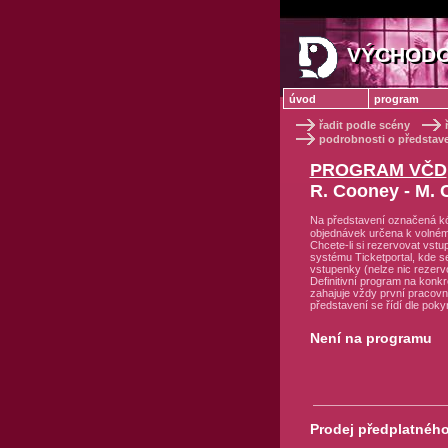
VÝCHODO
VÝCHODO
úvod
program
řadit podle scény
podrobnosti o představení
PROGRAM VČD
R. Cooney - M. C
Na představení označená kó
objednávek určena k volnému
Chcete-li si rezervovat vst
systému Ticketportal, kde se
vstupenky (nelze nic rezerv
Definitivní program na konk
zahajuje vždy první pracovní
představení se řídí dle poky
Není na programu
Prodej předplatného