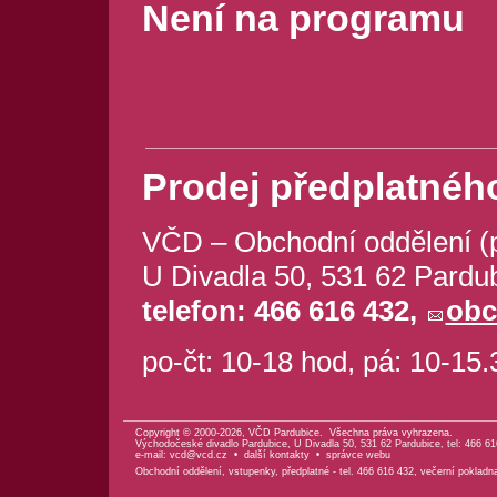
Není na programu
Prodej předplatného
VČD – Obchodní oddělení (
U Divadla 50, 531 62 Pardu
telefon: 466 616 432,
obc
po-čt: 10-18 hod, pá: 10-15
Copyright © 2000-2026, VČD Pardubice. Všechna práva vyhrazena.
Východočeské divadlo Pardubice, U Divadla 50, 531 62 Pardubice, tel: 466 61
e-mail:
vcd@vcd.cz
•
další kontakty
•
správce webu
Obchodní oddělení, vstupenky, předplatné - tel. 466 616 432, večerní pokladn