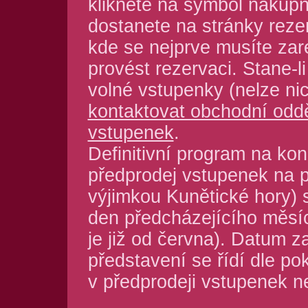
klikněte na symbol nákupn
dostanete na stránky reze
kde se nejprve musíte zar
provést rezervaci. Stane-l
volné vstupenky (nelze nic
kontaktovat obchodní odd
vstupenek
.
Definitivní program na kon
předprodej vstupenek na p
výjimkou Kunětické hory) 
den předcházejícího měsíc
je již od června). Datum z
představení se řídí dle po
v předprodeji vstupenek 