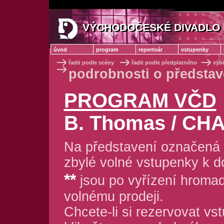
VÝCHODOČESKÉ DIVADLO 
VÝCHODOČESKÉ DIVADLO
úvod
program
repertoár
vstupenky
řadit podle scény
řadit podle předplatného
výb
podrobnosti o předst
PROGRAM VČD
B. Thomas / C
Na představení označená 
zbylé volné vstupenky k d
**
jsou po vyřízení hroma
volnému prodeji.
Chcete-li si rezervovat vs