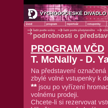
VÝCHODOČESKÉ DIVADLO 
VÝCHODOČESKÉ DIVADLO
úvod
program
repertoár
vstupenky
řadit podle scény
řadit podle předplatného
výb
podrobnosti o předsta
PROGRAM VČD
T. McNally - D. 
Na představení označená 
zbylé volné vstupenky k d
**
jsou po vyřízení hroma
volnému prodeji.
Chcete-li si rezervovat vs