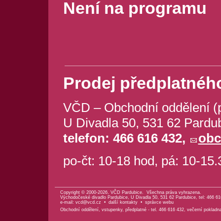
Není na programu
Prodej předplatného
VČD – Obchodní oddělení (
U Divadla 50, 531 62 Pardu
telefon: 466 616 432,
obc
po-čt: 10-18 hod, pá: 10-15
Copyright © 2000-2026, VČD Pardubice. Všechna práva vyhrazena.
Východočeské divadlo Pardubice, U Divadla 50, 531 62 Pardubice, tel: 466 61
e-mail:
vcd@vcd.cz
•
další kontakty
•
správce webu
Obchodní oddělení, vstupenky, předplatné - tel. 466 616 432, večerní pokladn