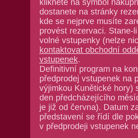
klikněte na symbol nákupn
dostanete na stránky reze
kde se nejprve musíte zar
provést rezervaci. Stane-l
volné vstupenky (nelze nic
kontaktovat obchodní odd
vstupenek
.
Definitivní program na kon
předprodej vstupenek na p
výjimkou Kunětické hory) 
den předcházejícího měsíc
je již od června). Datum z
představení se řídí dle po
v předprodeji vstupenek 