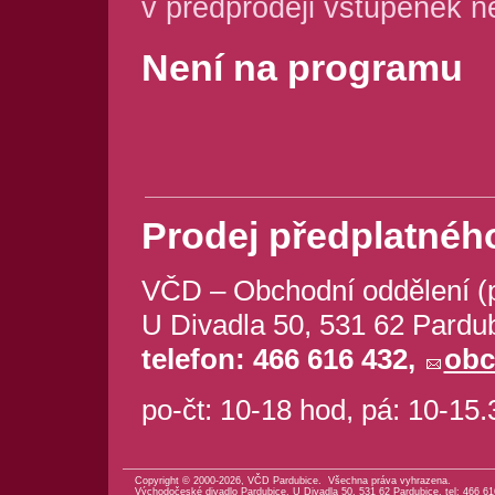
v předprodeji vstupenek 
Není na programu
Prodej předplatného
VČD – Obchodní oddělení (
U Divadla 50, 531 62 Pardu
telefon: 466 616 432,
obc
po-čt: 10-18 hod, pá: 10-15
Copyright © 2000-2026, VČD Pardubice. Všechna práva vyhrazena.
Východočeské divadlo Pardubice, U Divadla 50, 531 62 Pardubice, tel: 466 61