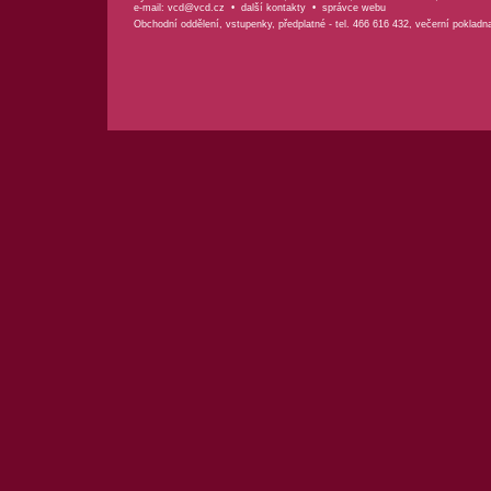
e-mail:
vcd@vcd.cz
•
další kontakty
•
správce webu
Obchodní oddělení, vstupenky, předplatné - tel. 466 616 432, večerní pokladn