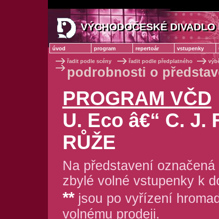
VÝCHODOČESKÉ DIVADLO 
VÝCHODOČESKÉ DIVADLO
úvod
program
repertoár
vstupenky
řadit podle scény
řadit podle předplatného
výb
podrobnosti o předst
PROGRAM VČD
U. Eco â€“ C. J.
RŮŽE
Na představení označená 
zbylé volné vstupenky k d
**
jsou po vyřízení hroma
volnému prodeji.