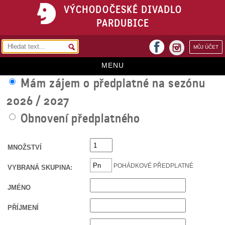
VÝCHODOČESKÉ DIVADLO
PARDUBICE
facebook
MŮJ ÚČET
instagram
MENU
Mám zájem o předplatné na sezónu
HOME
2026 / 2027
PROGRAM
Obnovení předplatného
REPERTOÁR
VSTUPENKY
MNOŽSTVÍ
PŘEDPLATNÉ
POHÁDKOVÉ PŘEDPLATNÉ
VYBRANÁ SKUPINA:
KONTAKTY
JMÉNO
O DIVADLE
PŘÍJMENÍ