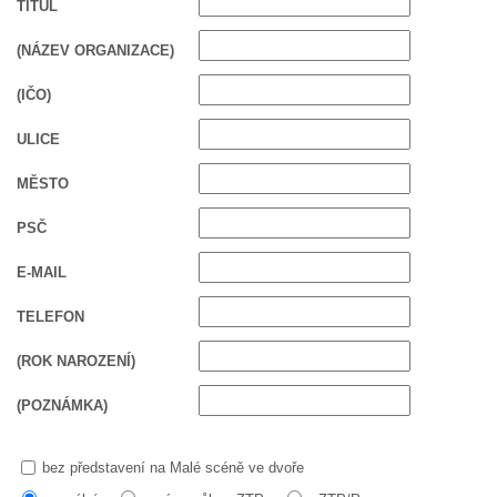
SOUBOR
TITUL
DÁLE NABÍZÍME
(NÁZEV ORGANIZACE)
(IČO)
ULICE
MĚSTO
PSČ
E-MAIL
TELEFON
(ROK NAROZENÍ)
(POZNÁMKA)
bez představení na Malé scéně ve dvoře