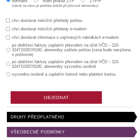
normální
mám průkaz ZTP
ZTP/P
(nárok na slevu je potřeba doložit při převzetí abonentky)
chci dostávat měsíční přehledy poštou
chci dostávat měsíční přehledy e-mailem
chci dostávat informace o zajímavých nabídkách e-mailem
po obdržení faktury zaplatím převodem na účet VČD – 115-
324710287/0100, abonentky zašlete poštou (cena bude navýšena
o poštovné)
po obdržení faktury zaplatím převodem na účet VČD – 115-
324710287/0100, abonentky vyzvednu osobně
vyzvednu osobně a zaplatím hotově nebo platební kartou
DRUHY PŘEDPLATNÉHO
VŠEOBECNÉ PODMÍNKY