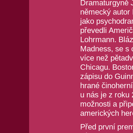
Dramaturgyně J
německý autor P
jako psychodram
převedli Ameri
Lohrmann. Bláz
Madness, se s 
více než pětadv
Chicagu. Bosto
zápisu do Guinn
hrané činoherní
u nás je z roku
možnosti a při
amerických her
Před první prem