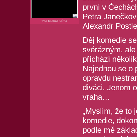
první v Čechách.
Petra Janečkov
foto Michal Klíma
Alexandr Postle
Děj komedie se
svérázným, ale
přichází několi
Najednou se o p
opravdu nestran
diváci. Jenom o
vraha…
„Myslím, že to 
komedie, dokonc
podle mě zákla