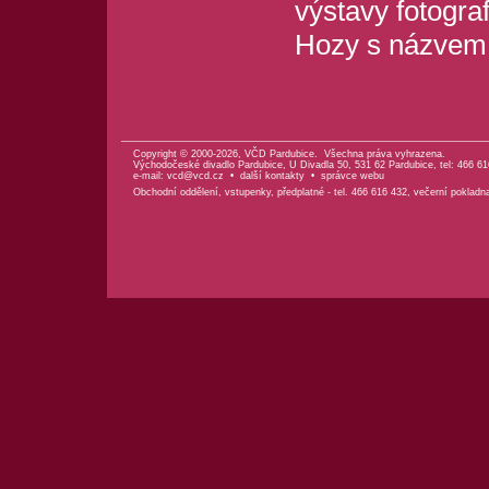
výstavy fotogra
Hozy s názve
Copyright © 2000-2026, VČD Pardubice. Všechna práva vyhrazena.
Východočeské divadlo Pardubice, U Divadla 50, 531 62 Pardubice, tel: 466 61
e-mail:
vcd@vcd.cz
•
další kontakty
•
správce webu
Obchodní oddělení, vstupenky, předplatné - tel. 466 616 432, večerní pokladn