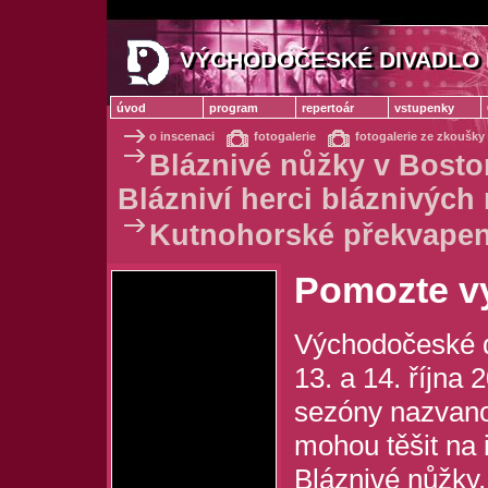
VÝCHODOČESKÉ DIVADLO 
VÝCHODOČESKÉ DIVADLO
úvod
program
repertoár
vstupenky
o inscenaci
fotogalerie
fotogalerie ze zkoušky
Bláznivé nůžky v Bosto
Blázniví herci bláznivých
Kutnohorské překvapen
Pomozte vy
Východočeské d
13. a 14. října
sezóny nazvan
mohou těšit na i
Bláznivé nůžky,