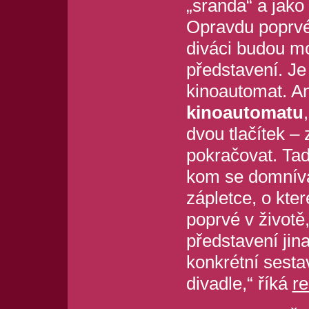
„sranda“ a jako
Opravdu poprvé
diváci budou mo
představení. Je 
kinoautomat. An
kinoautomatu
dvou tlačítek –
pokračovat. Tad
kom se domnívaj
zápletce, o kte
poprvé v životě
představení jina
konkrétní sestav
divadle,“ říká
re