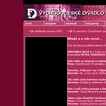
VÝCHODOČESKÉ DIVADLO 
VÝCHODOČESKÉ DIVADLO
úvod
program
repertoár
vstupenky
umělecký soubor VČD
O samotě s Čachtickou pa
Mladé a u nás nové...
Čas od času je potřeba obnovit č
VERONIKA NOVÁ
je z Prahy a 
Dvacetiletá
PETRA TENOROVÁ
Vaše tváře se objevují na tele
Petra:
Natočila jsem tři pohádky,
Veroniko, hrála jste i vy v něj
Veronika:
Ne, a moc bych chtěla. 
Jak vidíte svoji hereckou budo
Veronika:
Divadlo je nádherná věc
Kdo z vaší rodiny pracuje u fi
Veronika:
Táta je filmovým produ
Jakou máte divadelní zkušeno
Petra:
V Ostravě jsem několikrát
Veronika:
V lednu jsme se spolužá