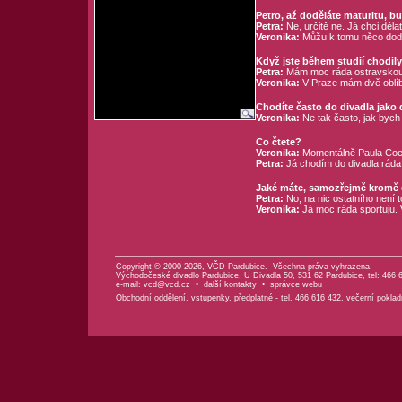
Petro, až doděláte maturitu, bu
Petra:
Ne, určitě ne. Já chci děla
Veronika:
Můžu k tomu něco dodat
Když jste během studií chodily 
Petra:
Mám moc ráda ostravskou ko
Veronika:
V Praze mám dvě oblíbe
Chodíte často do divadla jako
Veronika:
Ne tak často, jak bych
Co čtete?
Veronika:
Momentálně Paula Coelha
Petra:
Já chodím do divadla ráda 
Jaké máte, samozřejmě kromě di
Petra:
No, na nic ostatního není t
Veronika:
Já moc ráda sportuju. V
Copyright © 2000-2026, VČD Pardubice. Všechna práva vyhrazena.
Východočeské divadlo Pardubice, U Divadla 50, 531 62 Pardubice, tel: 466 
e-mail:
vcd@vcd.cz
•
další kontakty
•
správce webu
Obchodní oddělení, vstupenky, předplatné - tel. 466 616 432, večerní poklad