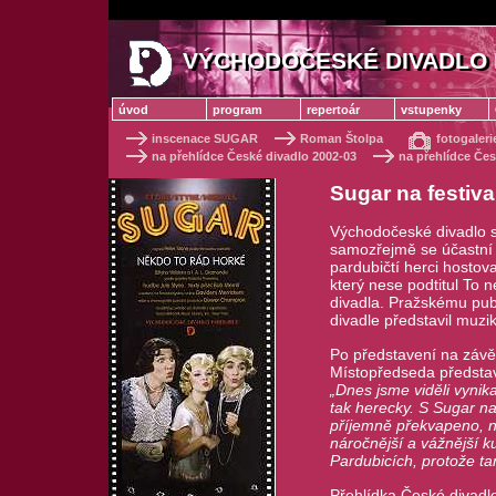
VÝCHODOČESKÉ DIVADLO 
VÝCHODOČESKÉ DIVADLO
úvod
program
repertoár
vstupenky
inscenace SUGAR
Roman Štolpa
fotogaleri
na přehlídce České divadlo 2002-03
na přehlídce Čes
Sugar na festiv
Východočeské divadlo sic
samozřejmě se účastní i
pardubičtí herci hostov
který nese podtitul To n
divadla. Pražskému pu
divadle představil muzi
Po představení na závěr
Místopředseda představe
„Dnes jsme viděli vynika
tak herecky. S Sugar na
příjemně překvapeno, ne
náročnější a vážnější k
Pardubicích, protože t
Přehlídka České divadlo 