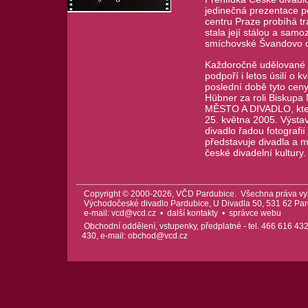
jedinečná prezentace p
centru Praze probíhá t
stala její stálou a samo
smíchovské Švandovo di
Každoročně udělované c
podpoří i letos úsilí o
poslední době tyto ceny
Hübner za roli Biskupa 
MĚSTO A DIVADLO, kter
25. května 2005. Výsta
divadlo řadou fotografií
představuje divadla a 
české divadelní kultur
Copyright © 2000-2026, VČD Pardubice. Všechna práva vy
Východočeské divadlo Pardubice, U Divadla 50, 531 62 Pard
e-mail:
vcd@vcd.cz
•
další kontakty
•
správce webu
Obchodní oddělení, vstupenky, předplatné - tel. 466 616 432
430, e-mail:
obchod@vcd.cz