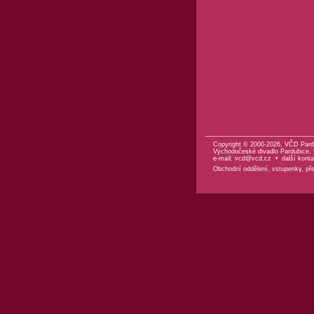
Copyright © 2000-2026, VČD Pard
Východočeské divadlo Pardubice, U
e-mail:
vcd@vcd.cz
•
další konta
Obchodní oddělení, vstupenky, před