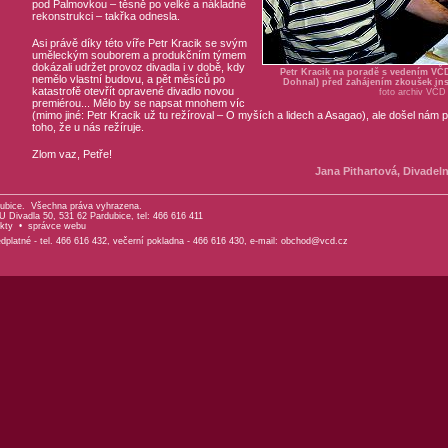
pod Palmovkou – těsně po velké a nákladné
rekonstrukci – takřka odnesla.
Asi právě díky této víře Petr Kracik se svým
uměleckým souborem a produkčním týmem
dokázali udržet provoz divadla i v době, kdy
Petr Kracik na poradě s vedením VČD 
nemělo vlastní budovu, a pět měsíců po
Dohnal) před zahájením zkoušek ins
katastrofě otevřít opravené divadlo novou
foto archiv VČD
premiérou... Mělo by se napsat mnohem víc
(mimo jiné: Petr Kracik už tu režíroval – O myších a lidech a Asagao), ale došel nám p
toho, že u nás režíruje.
Zlom vaz, Petře!
Jana Pithartová, Divadel
ubice. Všechna práva vyhrazena.
 Divadla 50, 531 62 Pardubice, tel: 466 616 411
kty
•
správce webu
platné - tel. 466 616 432, večerní pokladna - 466 616 430, e-mail:
obchod@vcd.cz