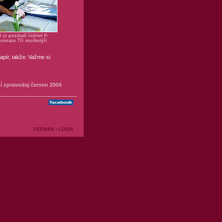
(v pozdadí ředitel P.
cenace Tři mušketýři
apír, takže: Važme si
ní zpravodaj červen 2004
FERMAN
•
LOGIN