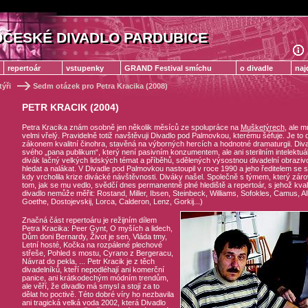
ČESKÉ DIVADLO PARDUBICE
ČESKÉ DIVADLO PARDUBICE
repertoár
vstupenky
GRAND Festival smíchu
o divadle
naj
ýři
Sedm otázek pro Petra Kracika (2008)
PETR KRACIK (2004)
Petra Kracika znám osobně jen několik měsíců ze spolupráce na
Mušketýrech
, ale m
velmi vřelý. Pravidelně totiž navštěvuji Divadlo pod Palmovkou, kterému šéfuje. Je to d
zákonem kvalitní činohra, stavěná na výborných hercích a hodnotné dramaturgii. Di
svého „pana publikum“, který není pasivním konzumentem, ale ani sterilním intelektuál
divák lačný velkých lidských témat a příběhů, sdělených výsostnou divadelní obrazivo
hledat a nalákat. V Divadle pod Palmovkou nastoupil v roce 1990 a jeho ředitelem se st
kdy vrcholila krize divácké návštěvnosti. Diváky našel. Společně s týmem, který zá
tom, jak se mu vedlo, svědčí dnes permanentně plné hlediště a repertoár, s jehož kva
divadlo nemůže měřit: Rostand, Miller, Ibsen, Steinbeck, Williams, Sofokles, Camus, Al
Goethe, Dostojevskij, Lorca, Calderon, Lenz, Gorkij...)
Značná část repertoáru je režijním dílem
Petra Kracika: Peer Gynt, O myších a lidech,
Dům doni Bernardy, Život je sen, Vláda tmy,
Letní hosté, Kočka na rozpálené plechové
střeše, Pohled s mostu, Cyrano z Bergeracu,
Návrat do pekla, ... Petr Kracik je z těch
divadelníků, kteří nepodléhají ani komerční
panice, ani krátkodechým módním trendům,
ale věří, že divadlo má smysl a stojí za to
dělat ho poctivě. Této dobré víry ho nezbavila
ani tragická velká voda 2002, která Divadlo