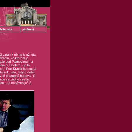
dete nás
partneři
ůj vztah k němu je už léta
ivadlo, ve kterém je
vadlo pod Palmovkou má
em či estétem – je to
stí. Petr Kracik ho musel
al rok nato, tedy v době,
roveň postupně budoval. O
litou se žádné české
len... (a nedávno ještě