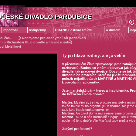
ČESKÉ DIVADLO PARDUBICE
ČESKÉ DIVADLO PARDUBICE
repertoár
vstupenky
GRAND Festival smíchu
o divadle
naj
el čas...
Nehrajeme pro anonymní sál (rozhovor)
(o Richardovi III., o divadle a hlavně o sobě)
vi Mejzlíkovi
Ty jsi hlava rodiny, ale já velím
V předminulém čísle zpravodaje jsme zahájili 
rozhovorů. Budou se v něm objevovat jak páry
divadle, tak pracovní dvojice. Dozvíte se tak 
divadelních profesích, které na jevišti neuvidíte
položit několik otázek MARTINĚ a MARTINOVI
k povolání inspicientky.
Jste manželský pár – herec a inspicientka. Pro
do běžného života doma?
Martin:
Myslím si, že ne, protože manželka mi živ
takže takhle mi ho organizuje i v divadle. Ale jsme 
tady jako inspicientka teprve rok.
Martina:
Ale život doma mu samozřejmě organizuj
Martin:
Tak to u nás normálně funguje. Teď k tomu 
podle mě je to dobře. Ale Marťa si tady prošla více
Jakými profesemi?