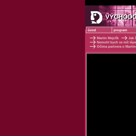
VÝCHODO
VÝCHODO
úvod
program
Martin Mejzlík
Jak š
Nemohl bych se mít lépe! 
Očima partnera o Martino