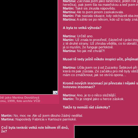
Martina:
Začínala jsem jako tanečnice, jeden rok 
herečka), pak jsem šla na mateřskou a teď jsem in
Martin:
Také sis zkusila nápovědu.
Martina:
Ale to jsem jenom zaskakovala.
Martin:
Pak nastala situace, kdy odcházeli oba in
Martina:
A sáhlo se po někom, kdo už to tady zná
A byla to velká výhoda?
Martina:
Určitě ano.
Martin:
Už znala to prostředí, částečně i práci ins
z té druhé strany. Už zhruba věděla, co to obnáší
já si myslím, že funguje perfektně.
Martina:
No jak mě chválí?!
Musel tě tedy ještě někdo inspici učit, přejímal
Martina:
Učila jsem se ji od Zuzanky Šebkové při
která mi pak zůstala. Ze začátku pro mě byly obtí
mám co zmáčknout, jak se otvírá opona…
Kromě nových inscenací jsi převzala i nějaké sta
hotovou inscenaci?
Martina:
Ano, je to o něco složitější.
ště jako Martina Dostálová
Martin:
To je stejné jako u herce záskok.
emu, 1999, foto archiv VČD
Takže ty nemáš rád záskoky?
Martin:
No, moc ne. Ale už jsem dlouho žádný nedělal.
Martina:
Naposledy Fabricia v Kartouze parmské.
Což byla tenkrát velká role během tří dnů,
že?