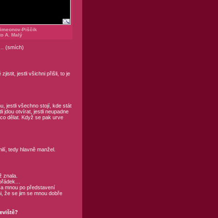
 Simeonov-Piščik
o A. Malý
nt… (smích)
t, jestli všichni přišli, to je
 jestli všechno stojí, kde stát
i jdou otvírat, jestli neupadne
ěco dělat. Když se pak urve
lí, tedy hlavně manžel.
ž znala.
 pořádek…
 za mnou po představení
mi, že se jim se mnou dobře
jeviště?