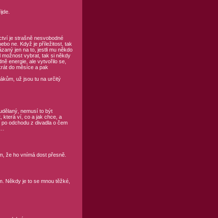
ijde.
ctví je strašně nesvobodné
ebo ne. Když je příležitost, tak
ázaný jen na to, jestli mu někdo
 možnost vybrat, tak si někdy
ně energie, ale vytvořilo se,
krát do měsíce a pak
vákům, už jsou tu na určitý
udělaný, nemusí to být
 která ví, co a jak chce, a
ěk po odchodu z divadla o čem
í…
ím, že ho vnímá dost přesně.
m. Někdy je to se mnou těžké,