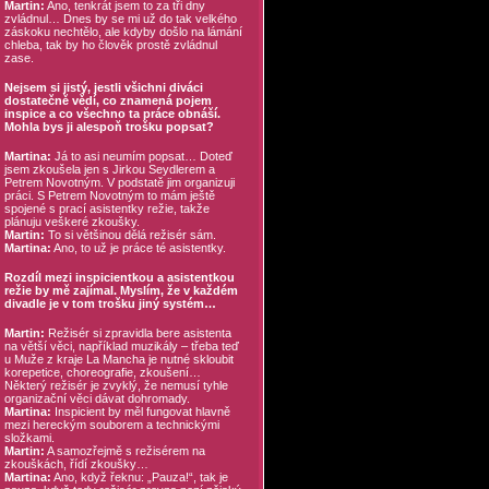
Martin:
Ano, tenkrát jsem to za tři dny
zvládnul… Dnes by se mi už do tak velkého
záskoku nechtělo, ale kdyby došlo na lámání
chleba, tak by ho člověk prostě zvládnul
zase.
Nejsem si jistý, jestli všichni diváci
dostatečně vědí, co znamená pojem
inspice a co všechno ta práce obnáší.
Mohla bys ji alespoň trošku popsat?
Martina:
Já to asi neumím popsat… Doteď
jsem zkoušela jen s Jirkou Seydlerem a
Petrem Novotným. V podstatě jim organizuji
práci. S Petrem Novotným to mám ještě
spojené s prací asistentky režie, takže
plánuju veškeré zkoušky.
Martin:
To si většinou dělá režisér sám.
Martina:
Ano, to už je práce té asistentky.
Rozdíl mezi inspicientkou a asistentkou
režie by mě zajímal. Myslím, že v každém
divadle je v tom trošku jiný systém…
Martin:
Režisér si zpravidla bere asistenta
na větší věci, například muzikály – třeba teď
u Muže z kraje La Mancha je nutné skloubit
korepetice, choreografie, zkoušení…
Některý režisér je zvyklý, že nemusí tyhle
organizační věci dávat dohromady.
Martina:
Inspicient by měl fungovat hlavně
mezi hereckým souborem a technickými
složkami.
Martin:
A samozřejmě s režisérem na
zkouškách, řídí zkoušky…
Martina:
Ano, když řeknu: „Pauza!“, tak je