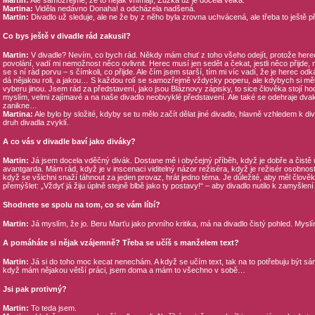
Martin:
Ale samozřejmě, že to nějak vnímají, Zuzka už je docela velká.
Martina:
Viděla nedávno Donaha! a odcházela nadšená.
Martin:
Divadlo už sleduje, ale ne že by z něho byla zrovna uchvácená, ale třeba to ještě př
Co bys ještě v divadle rád zakusil?
Martin:
V divadle? Nevím, co bych rád. Někdy mám chuť z toho všeho odejít, protože here
povolání, vadí mi nemožnost něco ovlivnit. Herec musí jen sedět a čekat, jestli něco přijde, n
se s ní rád porvu – s čímkoli, co přijde. Ale čím jsem starší, tím mi víc vadí, že je herec odk
dá nějakou roli, a jakou… S každou rolí se samozřejmě vždycky poperu, ale kdybych si měl
vyberu jinou. Jsem rád za představení, jako jsou Bláznovy zápisky, to sice člověka stojí hod
myslím, velmi zajímavé a na naše divadlo neobvyklé představení. Ale také se odehraje dva
zanikne…
Martina:
Ale bylo by složité, kdyby se tu mělo začít dělat jiné divadlo, hlavně vzhledem k di
druh divadla zvyklí.
A co vás v divadle baví jako diváky?
Martin:
Já jsem docela vděčný divák. Dostane mě i obyčejný příběh, když je dobře a čistě 
avantgarda. Mám rád, když je v inscenaci viditelný názor režiséra, když je režisér osobnost,
když se všichni snaží táhnout za jeden provaz, hrát jedno téma. Je důležité, aby měl člov
přemýšlet: „Vždyť já žiju úplně stejně blbě jako ty postavy!“ – aby divadlo nutilo k zamyšlen
Shodnete se spolu na tom, co se vám líbí?
Martin:
Já myslím, že jo. Beru Marťu jako prvního kritika, má na divadlo čistý pohled. Mysl
A pomáháte si nějak vzájemně? Třeba se učíš s manželem text?
Martin:
Já si do toho moc kecat nenechám. A když se učím text, tak na to potřebuju být sá
když mám nějakou větší práci, jsem doma a mám to všechno v sobě…
Jsi pak protivný?
Martin:
To teda jsem.