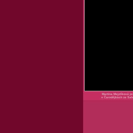
Martina Mejzlíková je
v Čarodějkách ze Sal