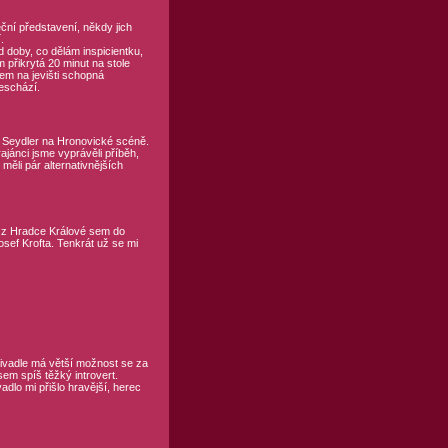
ční představení, někdy jich
.
d doby, co dělám inspicientku,
 přikrytá 20 minut na stole
em na jevišti schopná
neschází.
 Seydler na Hronovické scéně.
rajánci jsme vyprávěli příběh,
měli pár alternativnějších
l z Hradce Králové sem do
osef Krofta. Tenkrát už se mi
 divadle má větší možnost se za
sem spíš těžký introvert.
dlo mi přišlo hravější, herec