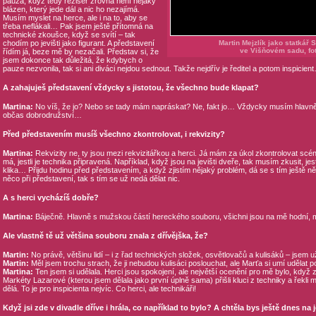
pauza, když tedy režisér zrovna není nějaký
blázen, který jede dál a nic ho nezajímá.
Musím myslet na herce, ale i na to, aby se
třeba neflákali… Pak jsem ještě přítomná na
technické zkoušce, když se svítí – tak
chodím po jevišti jako figurant. A představení
Martin Mejzlík jako statkář
ve Višňovém sadu, fot
řídím já, beze mě by nezačali. Představ si, že
jsem dokonce tak důležitá, že kdybych o
pauze nezvonila, tak si ani diváci nejdou sednout. Takže nejdřív je ředitel a potom inspicie
A zahajuješ představení vždycky s jistotou, že všechno bude klapat?
Martina:
No víš, že jo? Nebo se tady mám napráskat? Ne, fakt jo… Vždycky musím hlavně zjisti
občas dobrodružství…
Před představením musíš všechno zkontrolovat, i rekvizity?
Martina:
Rekvizity ne, ty jsou mezi rekvizitářkou a herci. Já mám za úkol zkontrolovat scénu,
má, jestli je technika připravená. Například, když jsou na jevišti dveře, tak musím zkusit, jestl
klika… Přijdu hodinu před představením, a když zjistím nějaký problém, dá se s tím ještě n
něco při představení, tak s tím se už nedá dělat nic.
A s herci vycházíš dobře?
Martina:
Báječně. Hlavně s mužskou částí hereckého souboru, všichni jsou na mě hodní, mi
Ale vlastně tě už většina souboru znala z dřívějška, že?
Martin:
No právě, většinu lidí – i z řad technických složek, osvětlovačů a kulisáků – jsem u
Martin:
Měl jsem trochu strach, že ji nebudou kulisáci poslouchat, ale Marťa si umí udělat
Martina:
Ten jsem si udělala. Herci jsou spokojení, ale největší ocenění pro mě bylo, když
Markéty Lazarové (kterou jsem dělala jako první úplně sama) přišli kluci z techniky a řekli 
dělá. To je pro inspicienta nejvíc. Co herci, ale technikáři!
Když jsi zde v divadle dříve i hrála, co například to bylo? A chtěla bys ještě dnes na 