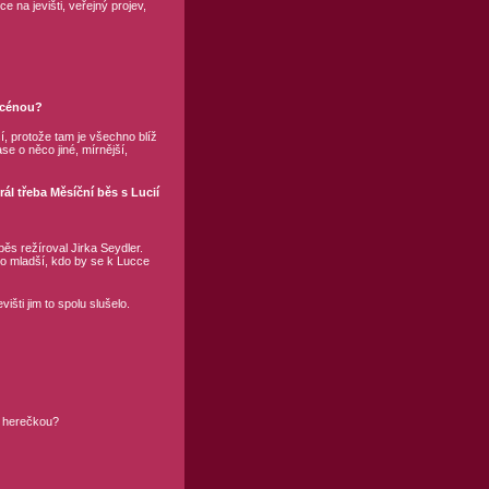
 na jevišti, veřejný projev,
 scénou?
ší, protože tam je všechno blíž
e o něco jiné, mírnější,
ál třeba Měsíční běs s Lucií
ěs režíroval Jirka Seydler.
do mladší, kdo by se k Lucce
išti jim to spolu slušelo.
u herečkou?