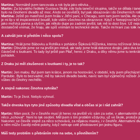
Martina:
Normálně jsem tancovala a rok byla jako elévka…
Martin:
Za bývalého ředitele Gustava Skály zde byla taneční skupina, takže se dělala i tane
bylo na činoherní divadlo až moc. A kdo se osvědčil, byl pak obsazován i do činoherních rolí
Martina:
Ještě po mateřské jsem hrála v Jitřní paní, v Chicagu, sem tam jsem tančila. Ale o
je mi líp v té inspicientské boudě, kde vidím všechno na obrazovce. Když v Netopýrovi ležím
jako mořská panna a slyším, jak někdo dupe po zadním jevišti, tak mě to dost štve. Už nejs
dostatečně vnímat, že hraju, ale spíš vnímám to technické okolo. Takže mi hraní zas tolik 
A zahráli jste si předtím i něco spolu?
Martina:
Hráli jsme Bábovku a Rohlíka v pohádce Šípková Růženka, kterou režíroval Jirka
Martin:
Obvykle jsme se na jevišti jen minuli, ale tady jsme hráli dokonce dvojici, jako dva k
částečně s loutkami. To tady byl ještě pan Pilař, herec z Draku, a díky němu jsme tu tenkrát 
pohádek.
Z Draku jsi měl zkušenost s loutkami i ty, je to tak?
Martin:
Jen malou. Byl jsem tam krátce, jenom na hostování, v období, kdy jsem přecháze
Pardubic. Bylo to bezvadné, mě by takové divadlo bavilo, navíc tam byl výjimečný režisér J
vůbec do činohry nechtělo.
A stejně nakonec činohra vyhrála?
Martin:
To je život. Nebylo vyhnutí.
Takže dneska bys tyto jiné způsoby divadla vítal a občas si je i rád zahrál?
Martin:
Mám pocit, že v činohře musí jít herec na jeviště víc sám za sebe, v alternativním
něco „schovat“. Není to tak osobní. Měl jsem s tím problém vždycky, už ve škole, protože j
Nakonec se člověk stejně za něco schovává, za nějakou masku, i v činohře. Alternativní diva
v něm může častěji měnit polohy, když nehraje celé představení jen jednu figuru.
Máš tedy problém s přebráním role na sebe, s převtělením?