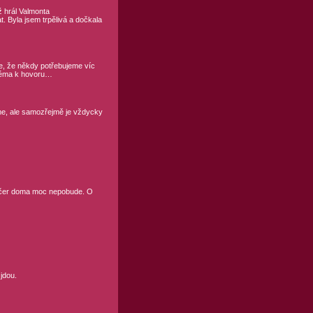
ž hrál Valmonta
. Byla jsem trpělivá a dočkala
e, že někdy potřebujeme víc
 téma k hovoru…
e, ale samozřejmě je vždycky
večer doma moc nepobude. O
jdou.