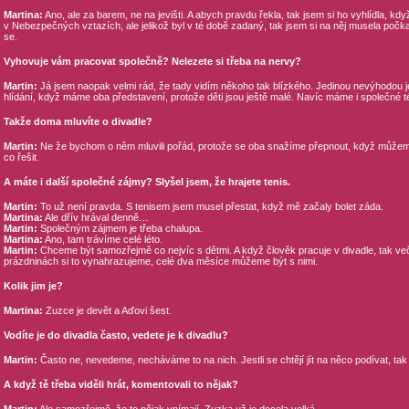
Martina:
Ano, ale za barem, ne na jevišti. A abych pravdu řekla, tak jsem si ho vyhlídla, kdy
v Nebezpečných vztazích, ale jelikož byl v té době zadaný, tak jsem si na něj musela počkat
se.
Vyhovuje vám pracovat společně? Nelezete si třeba na nervy?
Martin:
Já jsem naopak velmi rád, že tady vidím někoho tak blízkého. Jedinou nevýhodou j
hlídání, když máme oba představení, protože děti jsou ještě malé. Navíc máme i společné
Takže doma mluvíte o divadle?
Martin:
Ne že bychom o něm mluvili pořád, protože se oba snažíme přepnout, když můžem
co řešit.
A máte i další společné zájmy? Slyšel jsem, že hrajete tenis.
Martin:
To už není pravda. S tenisem jsem musel přestat, když mě začaly bolet záda.
Martina:
Ale dřív hrával denně…
Martin:
Společným zájmem je třeba chalupa.
Martina:
Ano, tam trávíme celé léto.
Martin:
Chceme být samozřejmě co nejvíc s dětmi. A když člověk pracuje v divadle, tak 
prázdninách si to vynahrazujeme, celé dva měsíce můžeme být s nimi.
Kolik jim je?
Martina:
Zuzce je devět a Aďovi šest.
Vodíte je do divadla často, vedete je k divadlu?
Martin:
Často ne, nevedeme, necháváme to na nich. Jestli se chtějí jít na něco podívat, tak 
A když tě třeba viděli hrát, komentovali to nějak?