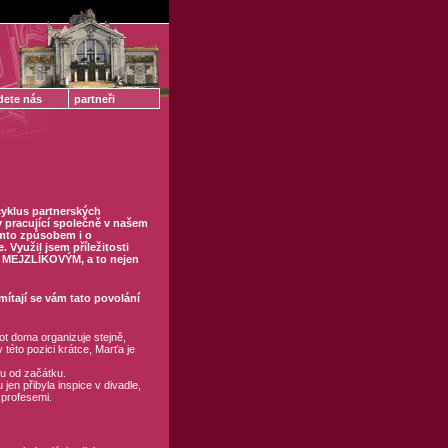
dete nás
partneři
cyklus partnerských
 pracující společně v našem
tímto způsobem i o
. Využil jsem příležitosti
 MEJZLÍKOVÝM, a to nejen
mítají se vám tato povolání
ot doma organizuje stejně,
v této pozici krátce, Marťa je
u od začátku.
jen přibyla inspice v divadle,
 profesemi.