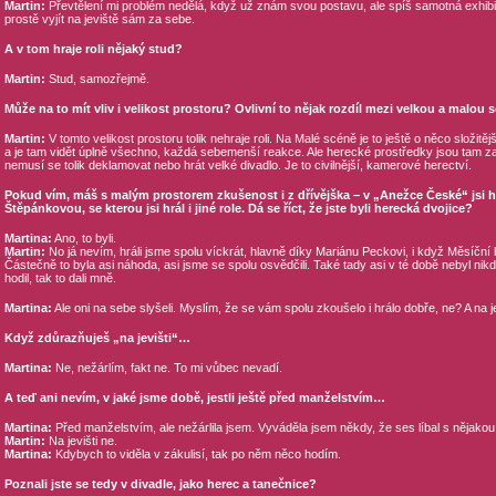
Martin:
Převtělení mi problém nedělá, když už znám svou postavu, ale spíš samotná exhibice
prostě vyjít na jeviště sám za sebe.
A v tom hraje roli nějaký stud?
Martin:
Stud, samozřejmě.
Může na to mít vliv i velikost prostoru? Ovlivní to nějak rozdíl mezi velkou a malou
Martin:
V tomto velikost prostoru tolik nehraje roli. Na Malé scéně je to ještě o něco složitěj
a je tam vidět úplně všechno, každá sebemenší reakce. Ale herecké prostředky jsou tam zas
nemusí se tolik deklamovat nebo hrát velké divadlo. Je to civilnější, kamerové herectví.
Pokud vím, máš s malým prostorem zkušenost i z dřívějška – v „Anežce České“ jsi hr
Štěpánkovou, se kterou jsi hrál i jiné role. Dá se říct, že jste byli herecká dvojice?
Martina:
Ano, to byli.
Martin:
No já nevím, hráli jsme spolu víckrát, hlavně díky Mariánu Peckovi, i když Měsíční b
Částečně to byla asi náhoda, asi jsme se spolu osvědčili. Také tady asi v té době nebyl nik
hodil, tak to dali mně.
Martina:
Ale oni na sebe slyšeli. Myslím, že se vám spolu zkoušelo i hrálo dobře, ne? A na jev
Když zdůrazňuješ „na jevišti“…
Martina:
Ne, nežárlím, fakt ne. To mi vůbec nevadí.
A teď ani nevím, v jaké jsme době, jestli ještě před manželstvím…
Martina:
Před manželstvím, ale nežárlila jsem. Vyváděla jsem někdy, že ses líbal s nějako
Martin:
Na jevišti ne.
Martina:
Kdybych to viděla v zákulisí, tak po něm něco hodím.
Poznali jste se tedy v divadle, jako herec a tanečnice?