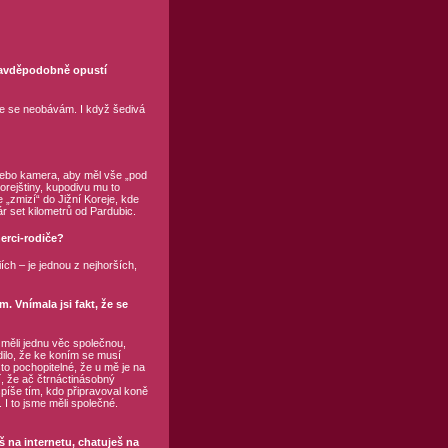
pravděpodobně opustí
že se neobávám. I když šedivá
 nebo kamera, aby měl vše „pod
orejštiny, kupodivu mu to
 „zmizí“ do Jižní Koreje, kde
r set kilometrů od Pardubic.
herci-rodiče?
ch – je jednou z nejhorších,
Vnímala jsi fakt, že se
 měli jednu věc společnou,
ilo, že ke koním se musí
to pochopitelné, že u mě je na
, že ač čtrnáctinásobný
píše tím, kdo připravoval koně
. I to jsme měli společné.
 na internetu, chatuješ na