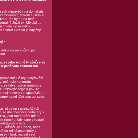
a roli vypravěčky a domáhala
„představení“, dokonce jsem si
dvést. Že by se na mně
přednáší? Ježíšek, Mikuláš…
m chtěla být učitelkou,
splnilo! Divadlo je báječný
ný?
dokonce se kvůli ní její
ska!
 že jako rodilé Pražačce se
 jsi prožívala studentská
 rychle našli lásky i ubytování
y, což bylo kantorům
ii, že když rodiče jednoho z
 velkolepé orgie a pak se
ednu nejmenovanou spolužačku
 dementoval: Oni jsou opravdu
zka růžovým sadem. Ačkoli
le se dostavil pocit nedůvěry v
ela, jestli nezabírám místo
ím ročníku, kdy jsme zkoušeli
ředstavení – tedy
K. Režisér Ilja Racek, dnes
 mě do role šansoniérky v
Vašek Hálek napsal šest