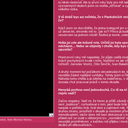
to nikdo nedovolí. Ale ty první roky byly pro mě 
významných titulech jsem se mohla „otřískat“ a vy
velkého rizika.
V té době bys asi neřekla, že v Pardubicích strá
že?
Když jsem se dozvěděla, že jedna kolegyně jen o m
už deset let, ohromilo mě to: Jak to?! Přece já bud
nesetrvám na jednom místě! Šedivá je teorie, zele
Hrála jsi zde ale krásné role. Určitě jsi byla 
odcházet… Nebo se objevily i chvíle, kdy bys 
opustila?
Hned první roky mě napadalo, že půjdu raději studo
hrách pochybných kvalit i režie. Naštěstí se ale vž
režiséři: Jaroslav Vostrý, Otto Ševčík, Ivan Bala
A druhý moment byl počátkem devadesátých let, k
neviděla žádné nadějné vyhlídky. Tehdy jsem si řík
Náhoda tomu chtěla a já odešla na mateřskou, v di
dostala chuť pracovat právě v tomto divadle.
Herecká profese není jednoduchá. Co tě na ní 
nejvíc vadí?
Začnu negativy. Vadí mi, že herec je příliš závis
není „buldozer“, rozhodovat o tom, jaké bude hrát 
naopak o potřebu hrát, hrát dost a zajímavé role. N
druhou stranu, prostředí v divadle je mnohem přívě
mimodivadelní, takže dnes mě baví diskutovat s ko
přáteli než se nudit s některými tzv. „normálními“
ské, foto Michal Klíma
neustálá proměnlivost, s každou rolí přijdou i nov
diváků při děkovačkách…