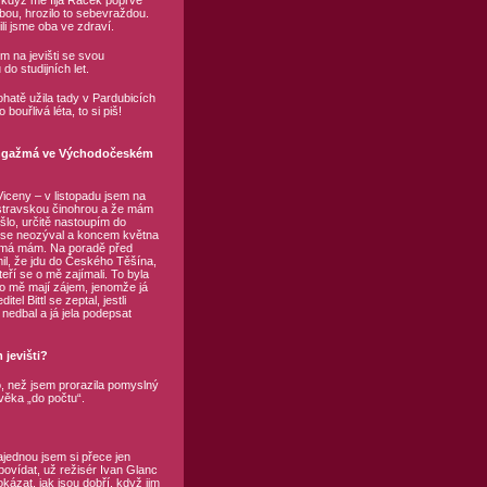
e když mě Ilja Racek poprvé
bou, hrozilo to sebevraždou.
li jsme oba ve zdraví.
m na jevišti se svou
o studijních let.
bohatě užila tady v Pardubicích
bouřlivá léta, to si piš!
 angažmá ve Východočeském
iceny – v listopadu jsem na
stravskou činohrou a že mám
lo, určitě nastoupím do
ý se neozýval a koncem května
ažmá mám. Na poradě před
l, že jdu do Českého Těšína,
eří se o mě zajímali. To byla
 o mě mají zájem, jenomže já
l Bittl se zeptal, jestli
nedbal a já jela podepsat
jevišti?
lo, než jsem prorazila pomyslný
ověka „do počtu“.
ednou jsem si přece jen
povídat, už režisér Ivan Glanc
zat, jak jsou dobří, když jim