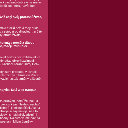
také k něčemu dobré – na méně
lepšit techniku, navíc bez
víš celý svůj profesní život,
álo starší než já tady bude
u cestovat po divadlech, určitě
ný strom života.
spokojená a neměla důvod
nejraději Pardubice
vat historii než exhibovat ve
dy včas objevili zajímaví
ďa, Michael Tarant, Juraj Deák…
dy jsem pro sebe v divadle
ala, že bych brala i tu Prahu.
vadle nastaly změny a já opět
nejvíce láká a co naopak
lý na druhých, nemůže, pokud
role a s kým. Nejde o nechuť,
ejhorší je nicnedělání. Ale na
tivější a zajímavější než to
legy i s našimi divadelními
 občany. Na divadle mě baví ta
á poznání. Miluju úsměvy