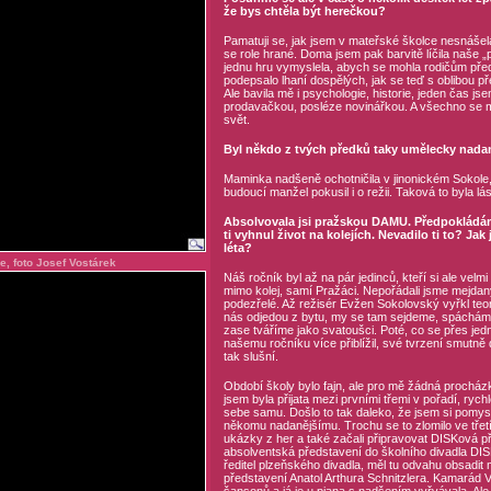
že bys chtěla být herečkou?
Pamatuji se, jak jsem v mateřské školce nesnášel
se role hrané. Doma jsem pak barvitě líčila naše 
jednu hru vymyslela, abych se mohla rodičům pře
podepsalo lhaní dospělých, jak se teď s oblibou 
Ale bavila mě i psychologie, historie, jeden čas jse
prodavačkou, posléze novinářkou. A všechno se mi 
svět.
Byl někdo z tvých předků taky umělecky nada
Maminka nadšeně ochotničila v jinonickém Sokole, 
budoucí manžel pokusil i o režii. Taková to byla lá
Absolvovala jsi pražskou DAMU. Předpokládám,
ti vyhnul život na kolejích. Nevadilo ti to? Jak
léta?
e, foto Josef Vostárek
Náš ročník byl až na pár jedinců, kteří si ale velmi
mimo kolej, samí Pražáci. Nepořádali jsme mejdan
podezřelé. Až režisér Evžen Sokolovský vyřkl teor
nás odjedou z bytu, my se tam sejdeme, spácháme
zase tváříme jako svatoušci. Poté, co se přes j
našemu ročníku více přiblížil, své tvrzení smutně
tak slušní.
Období školy bylo fajn, ale pro mě žádná prochá
jsem byla přijata mezi prvními třemi v pořadí, rych
sebe samu. Došlo to tak daleko, že jsem si pomysl
někomu nadanějšímu. Trochu se to zlomilo ve třet
ukázky z her a také začali připravovat DISKová p
absolventská představení do školního divadla DIS
ředitel plzeňského divadla, měl tu odvahu obsadit
představení Anatol Arthura Schnitzlera. Kamarád 