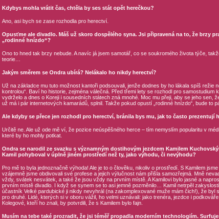
Kdybys mohla vrátit čas, chtěla by ses stát opět herečkou?
Ano, asi bych se zase rozhodla pro herectví.
Opusťme ale divadlo. Máš už skoro dospělého syna. Jsi připravená na to, že brzy 
„rodinné hnízdo“?
Ono to hned tak brzy nebude. A navíc já jsem samotář, co se soukromého života týče, tak
teorie…
Jakým směrem se Ondra ubírá? Nelákalo ho nikdy herectví?
Už na základce mu tuto možnost kantoři podsouvali, jenže dodnes by ho lákala spíš režie
kontrolou“. Baví ho historie, zejména válečná. Před třemi lety se rozhodl pro samostudium k
vydrželo a dnes o Koreji i sousedních státech zná mnohé. Moc mu přeji, aby se jeho sen, že
už má i pár internetových kamarádů, splnil. Takže pokud opustí „rodinné hnízdo“, bude to pá
Ale kdyby se přece jen rozhodl pro herectví, bránila bys mu, jak to často prezentují 
Určitě ne. Ale už ode mě ví, že pozice neúspěšného herce – tím nemyslím popularitu v médií
které by ho mohly potkat.
Ondra se narodil ze svazku s významným dostihovým jezdcem Kamilem Kuchovským. 
Kamil pohyboval v úplně jiném prostředí než ty, jako výhodu, či nevýhodu?
Pro mě to byla jednoznačně výhoda! Ale je to o člověku, nikoliv o prostředí. S Kamilem jsme
vzájemně jsme obdivovali své profese a jejich výlučnost nám přišla samozřejmá. Mně nevad
vždy, svátek nesvátek, a také že jsou vždy na prvním místě. A Kamilovi bylo jasné a napros
prvním místě divadlo. I když se synem se to asi jemně pozměnilo… Kamil netrpěl zakyslostí
účastník Velké pardubické ji nikdy nevyhrál (na zakomplexované muže mám čich!), že byl s
pro druhé. Lidé, kterých si v oboru vážil, ho velmi uznávali: jako trenéra, jezdce i podkováře
Kolegové, kteří ho znali, by potvrdili, že s Kamilem bylo fajn.
Musím na tebe také prozradit, že jsi téměř propadla moderním technologiím. Surfuješ