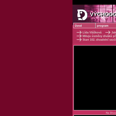
VÝCHODO
VÝCHODO
úvod
program
Lída Vlášková
Jak
Miluju úsměvy diváků p
Start 102. divadelní se
Na Diva