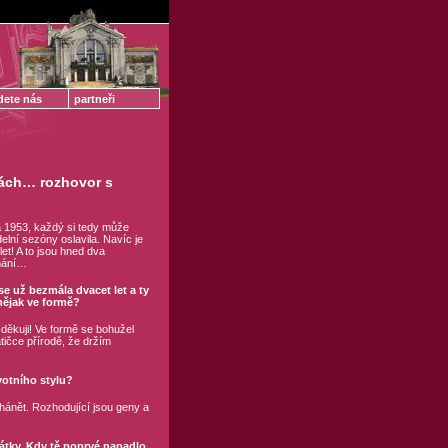
dete nás
partneři
kách… rozhovor s
a 1953, každý si tedy může
elní sezóny oslavila. Navíc je
t! A to jsou hned dva
nání…
e už bezmála dvacet let a ty
nějak ve formě?
děkuji! Ve formě se bohužel
tičce přírodě, že držím
votního stylu?
ehánět. Rozhodující jsou geny a
átky. Kdy tě poprvé napadlo,