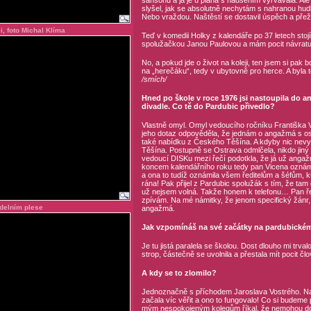
šansonů a já je u piana s nadšením vyřvávala. Al
slyšel, jak se absolutně nechytám s nahranou hud
Nebo vraždou. Naštěstí se dostavil úspěch a přeži
i, foto Michal Klíma
Teď v komedii Holky z kalendáře po 37 letech stojí
spolužačkou Janou Paulovou a mám pocit návratu d
No, a pokud jde o život na koleji, ten jsem si pak 
na „herečáku“, tedy v ubytovně pro herce. A byla to 
/smích/
Hned po škole v roce 1976 jsi nastoupila do
divadle. Co tě do Pardubic přivedlo?
Vlastně omyl. Omyl vedoucího ročníku Františka V
jeho dotaz odpověděla, že jednám o angažmá s o
také nabídku z Českého Těšína. A kdyby nic nevyš
Těšína. Postupně se Ostrava odmlčela, nikdo jin
vedoucí DISKu mezi řečí podotkla, že já už ang
koncem kalendářního roku tedy pan Vicena oznámi
a ona to tudíž oznámila všem ředitelům a šéfům, kt
rána! Pak přijel z Pardubic spolužák s tím, že tam
už nejsem volná. Takže honem k telefonu… Pan ředite
zpívám. Na mé námitky, že jenom specifický žánr, 
delním plese
angažmá.
Jak vzpomínáš na své začátky na pardubickém 
Je tu jistá paralela se školou. Dost dlouho mi trva
strop, částečně se uvolnila a přestala mít pocit čl
A kdy se to zlomilo?
Jednoznačně s příchodem Jaroslava Vostrého. Naj
začala víc věřit a ono to fungovalo! Co si budeme 
mým nespokojeným kolegům říkal, že nemohou doká