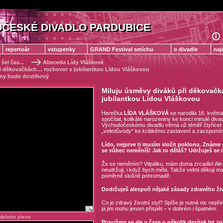
ČESKÉ DIVADLO PARDUBICE
ČESKÉ DIVADLO PARDUBICE
repertoár
vstupenky
GRAND Festival smíchu
o divadle
naj
 šel čas...
Abeceda Lídy Vláškové
ři děkovačkách… rozhovor s jubilantkou Lídou Vláškovou
zóny bude dostihový
Miluju úsměvy diváků při děkovač
jubilantkou Lídou Vláškovou
Herečka
LÍDA VLÁŠKOVÁ
se narodila 16. květn
spočítat, kolikáté narozeniny ke konci minulé divad
Východočeskému divadlu věrná už téměř čtyřicet le
„veledůvody“ ke krátkému zastavení a zavzpomí
Lído, nejprve ti musím složit poklonu. Známe s
se vůbec neměníš! Jak to děláš? Udržuješ se 
Že se neměním? Vtipálku, mám doma zrcadlo! Ale 
neudržuji, i když bych měla. Takže velmi děkuji ma
poměrně slušně pohromadě.
Dodržuješ alespoň nějaké zásady zdravého ži
Co je zdravý životní styl? Spíše je nutné nic nepř
já jim mohu jenom přispět – v dobrém i špatném.
delním plese
Posuňme se ale v čase o několik desítek let zp