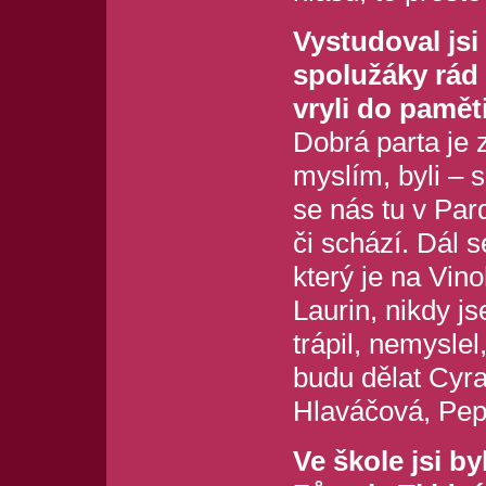
Vystudoval js
spolužáky rád 
vryli do pamět
Dobrá parta je 
myslím, byli – 
se nás tu v Par
či schází. Dál 
který je na Vin
Laurin, nikdy j
trápil, nemysle
budu dělat Cyra
Hlaváčová, Pe
Ve škole jsi by