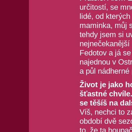
určitostí, se mno
lidé, od kterýc
maminka, můj sy
tehdy jsem si u
nejnečekanější 
Fedotov a já se
najednou v Ostra
a půl nádherné
Život je jako 
šťastné chvíl
se těšíš na d
Víš, nechci to z
období dvě sez
to, že ta houpa