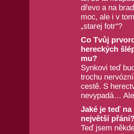
dřevo a na brad
moc, ale i v to
„starej fotr“?
Co Tvůj prvoro
hereckých šlép
mu?
Synkovi teď bude
trochu nervózní
cestě. S herect
nevypadá… Ale 
Jaké je teď na
největší přání
Teď jsem někde 