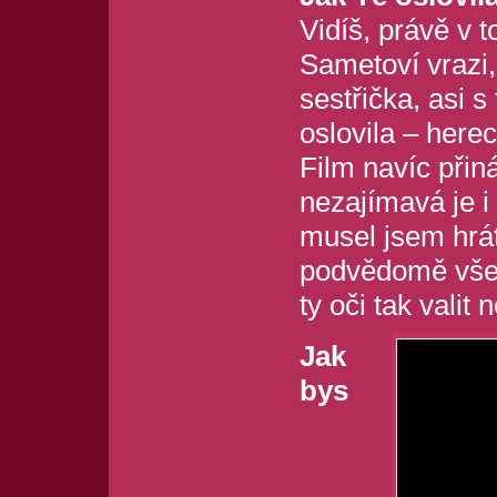
Vidíš, právě v t
Sametoví vrazi,
sestřička, asi s 
oslovila – herec
Film navíc přiná
nezajímavá je i
musel jsem hrát
podvědomě všech
ty oči tak valit
Jak
bys