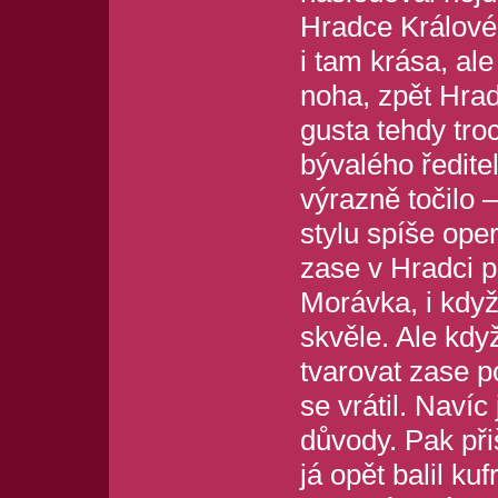
Hradce Králové
i tam krása, al
noha, zpět Hrad
gusta tehdy tro
bývalého ředite
výrazně točilo –
stylu spíše ope
zase v Hradci 
Morávka, i kdy
skvěle. Ale kdy
tvarovat zase p
se vrátil. Navíc
důvody. Pak při
já opět balil k