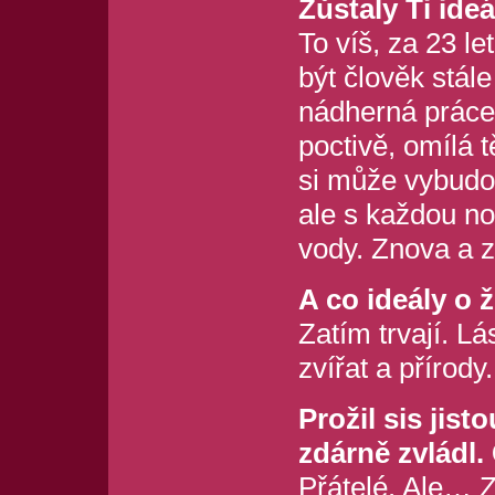
Zůstaly Ti ide
To víš, za 23 le
být člověk stále
nádherná práce,
poctivě, omílá 
si může vybudov
ale s každou n
vody. Znova a zn
A co ideály o 
Zatím trvají. Lá
zvířat a přírody.
Prožil sis jist
zdárně zvládl.
Přátelé. Ale… Z 