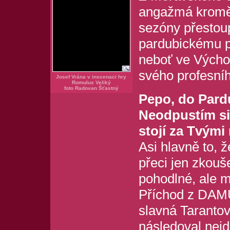
angažmá krom
sezóny přestoup
pardubickému p
neboť ve Východ
svého profesníh
Josef Vrána v inscenaci hry
Romulus Veliký
foto Radovan Šťastný
Pepo, do Pardub
Neodpustím si
stojí za Tvými
Asi hlavně to, 
přeci jen zkou
pohodlné, ale m
Příchod z DAMU
slavná Taranto
následoval nejd