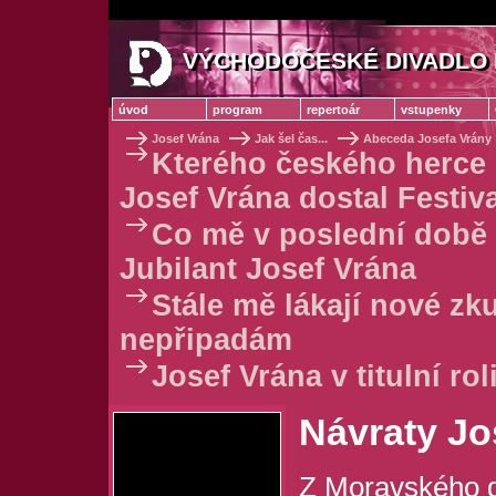
VÝCHODOČESKÉ DIVADLO 
VÝCHODOČESKÉ DIVADLO
úvod
program
repertoár
vstupenky
Josef Vrána
Jak šel čas...
Abeceda Josefa Vrány
Kterého českého herce 
Josef Vrána dostal Festi
Co mě v poslední době 
Jubilant Josef Vrána
Stále mě lákají nové zku
nepřipadám
Josef Vrána v titulní ro
Návraty Jo
Z Moravského d