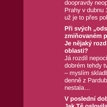
doopravdy neopu
Prahy v dubnu 1
už je to přes po
Při svých „ods
zmiňovaném pr
Je nějaký rozd
oblasti?
Já rozdíl nepoc
dobrém tehdy tv
– myslím skladb
denně z Pardub
nestala…
V poslední době
Jak Tě oslovil