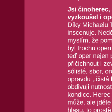
Jsi činoherec,
vyzkoušel i o
Díky Michaelu T
inscenuje. Ned
myslím, že pom
byl trochu oper
teď oper nejen p
přičichnout i z
sólisté, sbor, o
opravdu ,,čistá
obdivuji nutnost
kondice. Herec v
může, ale jděte 
hlasu, to prostě