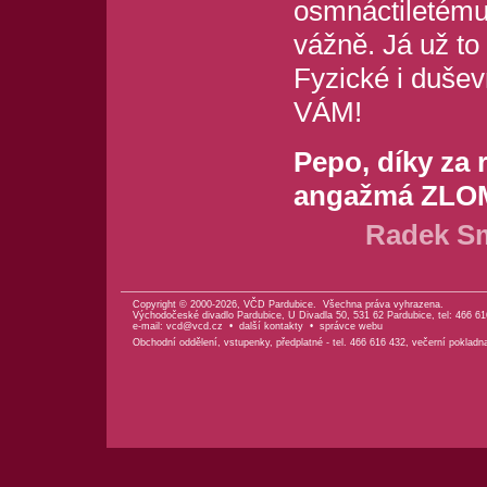
osmnáctiletému 
vážně. Já už to 
Fyzické i duše
VÁM!
Pepo, díky za
angažmá ZLO
Radek Sm
Copyright © 2000-2026, VČD Pardubice. Všechna práva vyhrazena.
Východočeské divadlo Pardubice, U Divadla 50, 531 62 Pardubice, tel: 466 61
e-mail:
vcd@vcd.cz
•
další kontakty
•
správce webu
Obchodní oddělení, vstupenky, předplatné - tel. 466 616 432, večerní pokladn