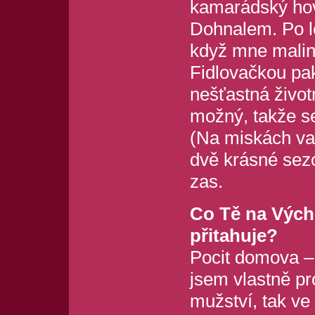
kamarádský hov
Dohnalem. Po le
když mne malinko
Fidlovačkou pak
nešťastná život
možný, takže se
(Na miskách vah
dvě krásné sez
zas.
Co Tě na Vých
přitahuje?
Pocit domova –
jsem vlastně pro
mužství, tak ve