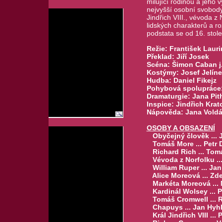
milující rodinou a jeho 
nejvyšší osobní svobody
Jindřich VIII., vévoda z
lidských charakterů a r
podstata se od 16. stole
Režie: František Lauri
Překlad: Jiří Josek
Scéna: Šimon Caban j.
Kostýmy: Josef Jelínek
Hudba: Daniel Fikejz
Pohybová spolupráce: V
Dramaturgie: Jana Pit
Inspice: Jindřich Krat
Nápověda: Jana Vold
OSOBY A OBSAZENÍ
Obyčejný člověk ... J
Tomáš More ... Petr 
Richard Rich ... Tom
Vévoda z Norfolku ...
William Ruper ... Jan 
Alice Moreová ... Zde
Markéta Moreová ... M
Kardinál Wolsey ... Pe
Tomáš Cromwell ... 
Chapuys ... Jan Hyhl
Král Jindřich VIII ...