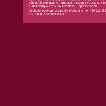
Východočeské divadlo Pardubice, U Divadla 50, 531 62 Pard
e-mail:
vcd@vcd.cz
•
další kontakty
•
správce webu
Obchodní oddělení, vstupenky, předplatné - tel. 466 616 432
430, e-mail:
obchod@vcd.cz