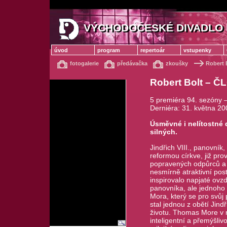
VÝCHODOČESKÉ DIVADLO 
VÝCHODOČESKÉ DIVADLO
úvod
program
repertoár
vstupenky
fotogalerie
předávačka
zkoušky
Robert 
Robert Bolt –
5 premiéra 94. sezóny 
Derniéra: 31. května 20
Úsměvné i nelítostné 
silných.
Jindřich VIII., panovník
reformou církve, již pr
popravených odpůrců a ř
nesmírně atraktivní post
inspirovalo napjaté ovz
panovníka, ale jednoho 
Mora, který se pro svůj
stal jednou z obětí Jind
životu. Thomas More v n
inteligentní a přemýšliv