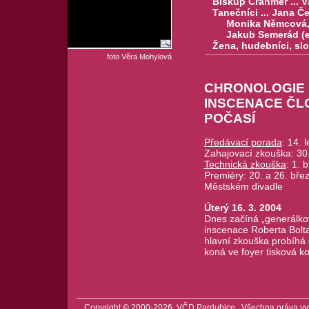
Biskup Cranmer ... V
Tanečníci ... Jana Če
Monika Němcová, Petr
Jakub Semerád (ext
Žena, hudebníci, slouž
foto Věra Mohylová
CHRONOLOGIE
INSCENACE ČL
POČASÍ
Předávací porada
: 14. 
Zahajovací zkouška: 30
Technická zkouška
: 1. 
Premiéry: 20. a 26. bře
Městském divadle
Úterý 16. 3. 2004
Dnes začíná „generálko
inscenace Roberta Bolta
hlavní zkouška probíhá
koná ve foyer tisková k
Copyright © 2000-2026, VČD Pardubice. Všechna práva vy