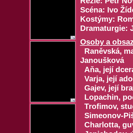
Režie: Petr N
Scéna: Ivo Žíde
Kostýmy: Roma
Dramaturgie: 
Osoby a obsaz
Raněvská, maji
Janoušková
Aňa, její dcer
Varja, její ado
Gajev, její br
Lopachin, podn
Trofimov, stud
Simeonov-Pišči
Charlotta, guv