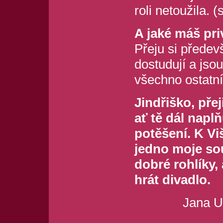
roli netoužila. 
A jaké máš pri
Přeju si předev
dostudují a jsou
všechno ostatn
Jindřiško, přeji
ať tě dál naplň
potěšení. K V
jedno moje sou
dobré rohlíky,
hrát divadlo.
Jana U