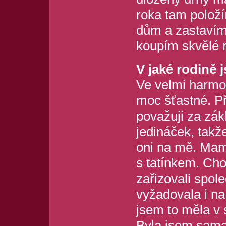
roka tam položí
dům a zastavím 
koupím skvělé r
V jaké rodině j
Ve velmi harmo
moc šťastné. Př
považuji za zá
jedináček, takž
oni na mě. Mam
s tatínkem. Cho
zařizovali spol
vyžadovala i na
jsem to měla v 
Byla jsem sama