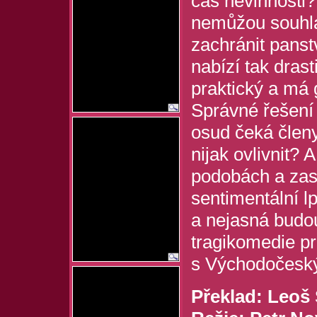
čas nevinnosti?
nemůžou souhlas
zachránit panst
nabízí tak dras
praktický a má 
Správné řešení
osud čeká člen
nijak ovlivnit?
podobách a zase
sentimentální lp
a nejasná budou
tragikomedie pr
s Východočesk
Překlad: Leoš