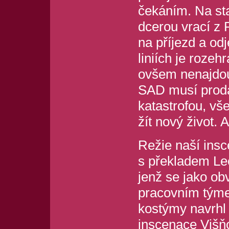
čekáním. Na st
dcerou vrací z 
na příjezd a od
liniích je roze
ovšem nenajdou
SAD musí proda
katastrofou, vš
žít nový život. 
Režie naší insc
s překladem Leo
jenž se jako ob
pracovním týmem
kostýmy navrhl
inscenace Višň