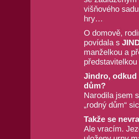
višňového sadu
hry…
O domově, rodin
povídala s
JIN
manželkou a př
představitelko
Jindro, odkud 
dům?
Narodila jsem se
„rodný dům“ sice
Takže se nevra
Ale vracím. Jez
uloženy urny ma