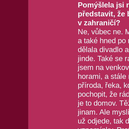
Pomýšlela jsi
představit, že
v zahraničí?
Ne, vůbec ne. M
a také hned po
dělala divadlo a
jinde. Také se 
jsem na venkově
horami, a stále
příroda, řeka, 
pochopit, že rá
je to domov. T
jinam. Ale mys
už odjede, tak 