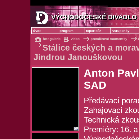
VÝCHODOČESKÉ DIVADLO 
VÝCHODOČESKÉ DIVADLO
úvod
program
repertoár
vstupenky
fotogalerie
video
premiérové momentky
Stálice českých a mora
Jindrou Janouškovou
Anton Pav
SAD
Předávací porad
Zahajovací zkou
Technická zkouš
Premiéry: 16. a