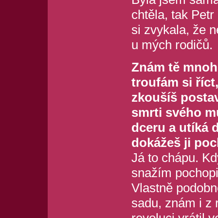
chtěla, tak Petr
si zvykala, že 
u mých rodičů.
Znám tě mnoho 
troufám si říct
zkoušíš posta
smrti svého m
dceru a utíká 
dokážeš ji poc
Já to chápu. Kdy
snažím pochopit
Vlastně podobno
sadu, znám i z 
revoluci vrátil 