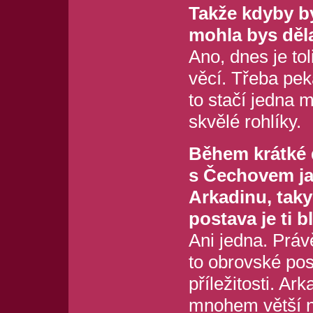
Takže kdyby by
mohla bys děla
Ano, dnes je to
věcí. Třeba pek
to stačí jedna 
skvělé rohlíky.
Během krátké 
s Čechovem jak
Arkadinu, taky
postava je ti 
Ani jedna. Práv
to obrovské pos
příležitosti. Ar
mnohem větší n