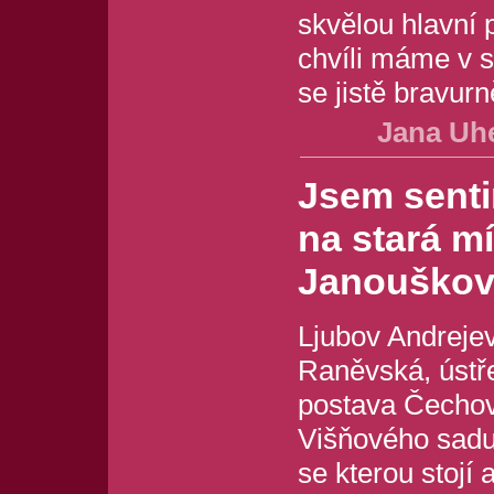
skvělou hlavní p
chvíli máme v 
se jistě bravurn
Jana Uhe
Jsem senti
na stará mí
Janouškov
Ljubov Andreje
Raněvská, ústř
postava Čecho
Višňového sadu,
se kterou stojí 