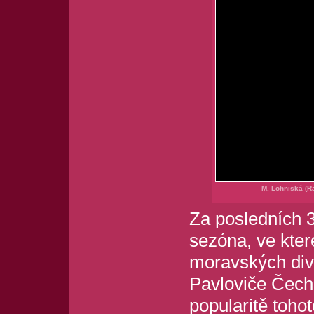
M. Lohniská (R
Za posledních 3
sezóna, ve kte
moravských div
Pavloviče Čech
popularitě tohot