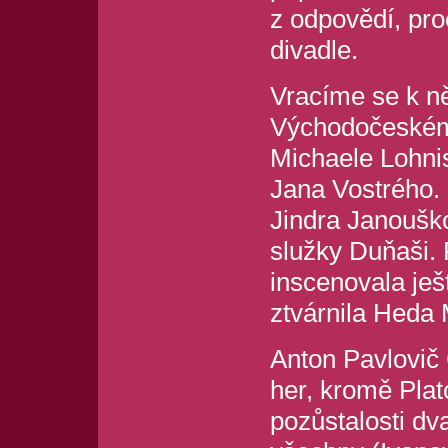
z odpovědí, pr
divadle.
Vracíme se k n
Východočeském d
Michaele Lohnis
Jana Vostrého.
Jindra Janoušk
služky Duňaši. 
inscenovala ješ
ztvárnila Heda 
Anton Pavlovič 
her, kromě Plat
pozůstalosti dva