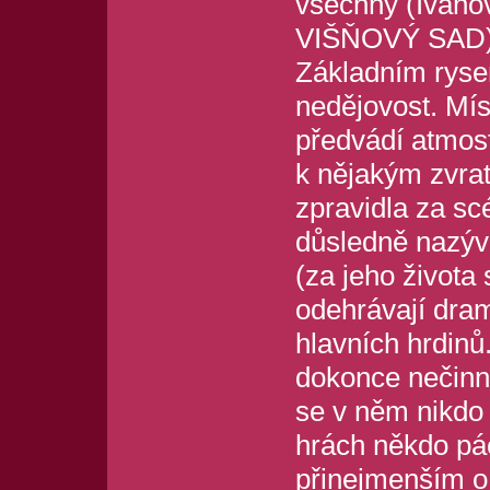
všechny (Ivanov
VIŠŇOVÝ SAD) v
Základním ryse
nedějovost. Mís
předvádí atmosf
k nějakým zvrat
zpravidla za sc
důsledně nazýv
(za jeho života 
odehrávají dram
hlavních hrdin
dokonce nečinno
se v něm nikdo 
hrách někdo pá
přinejmenším o 