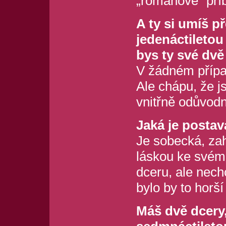
„románové“ příb
A ty si umíš př
jedenáctiletou
bys ty své dvě
V žádném přípa
Ale chápu, že j
vnitřně odůvodn
Jaká je posta
Je sobecká, za
láskou ke svému
dceru, ale nechc
bylo by to horší
Máš dvě dcery,