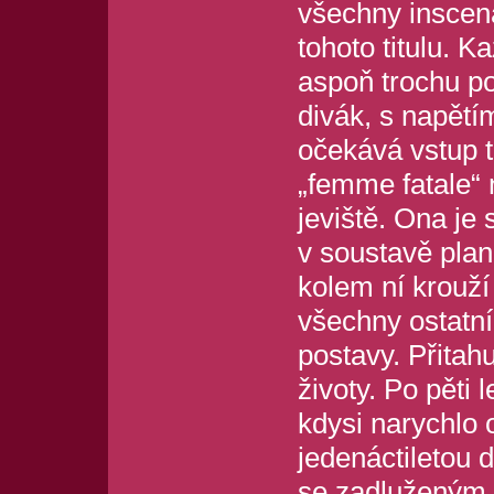
všechny inscen
tohoto titulu. K
aspoň trochu p
divák, s napětí
očekává vstup t
„femme fatale“ 
jeviště. Ona je
v soustavě plan
kolem ní krouží
všechny ostatní
postavy. Přitahu
životy. Po pěti 
kdysi narychlo 
jedenáctiletou 
se zadluženým 