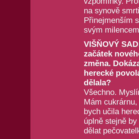
vzpomínky. Prot
na synově smrti,
Přinejmenším s
svým milencem, 
VIŠŇOVÝ SAD, t
začátek nového
změna. Dokázal
herecké povol
dělala?
Všechno. Myslím
Mám cukrárnu, 
bych učila here
úplně stejně by
dělat pečovatel