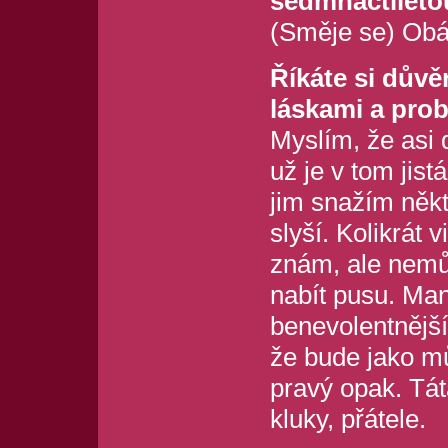
sedmnáctileto
(Směje se) Obá
Říkáte si důvě
láskami a pro
Myslím, že asi d
už je v tom jist
jim snažím někt
slyší. Kolikrát 
znám, ale nemůž
nabít pusu. Manž
benevolentnější
že bude jako můj
pravý opak. Tát
kluky, přátele.