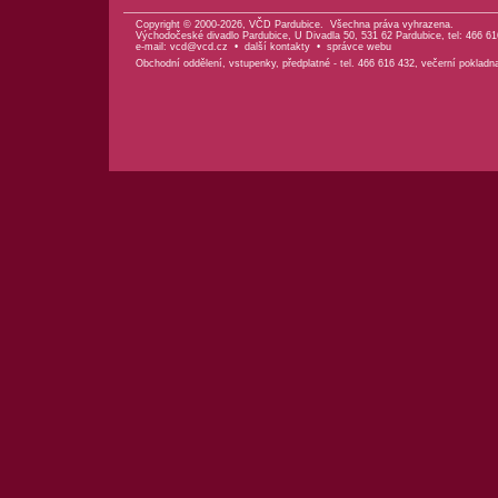
Copyright © 2000-2026, VČD Pardubice. Všechna práva vyhrazena.
Východočeské divadlo Pardubice, U Divadla 50, 531 62 Pardubice, tel: 466 61
e-mail:
vcd@vcd.cz
•
další kontakty
•
správce webu
Obchodní oddělení, vstupenky, předplatné - tel. 466 616 432, večerní pokladn