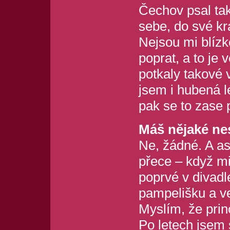
Čechov psal ta
sebe, do své kr
Nejsou mi blízk
poprat, a to je 
potkaly takové v
jsem i hubená l
pak se to zase 
Máš nějaké ne
Ne, žádné. A as
přece – když mi 
poprvé v divadl
pampelišku a vel
Myslím, že prin
Po letech jsem s