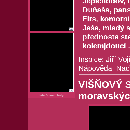
Jepichodov, úč
Duňaša, pansk
Firs, komorník
Jaša, mladý sl
přednosta sta
kolemjdoucí ..
Inspice: Jiří Voj
Nápověda: Naď
VIŠŇOVÝ SA
moravskýc
foto Antonín Malý