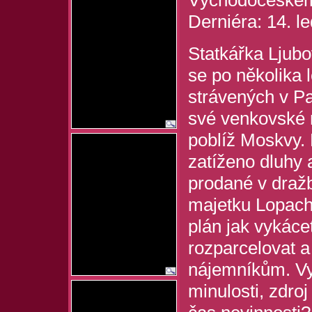
Východočeském 
Derniéra: 14. l
Statkářka Ljub
se po několika 
strávených v Pa
své venkovské r
poblíž Moskvy. 
zatíženo dluhy 
prodané v draž
majetku Lopach
plán jak vykác
rozparcelovat a
nájemníkům. Vy
minulosti, zdro