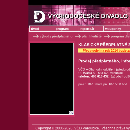
VÝCHODOČESKÉ DIVADLO 
VÝCHODOČESKÉ DIVADLO
úvod
program
repertoár
vstupenky
výhody předplatného
plán hlediště
program diva
KLASICKÉ PŘEDPLATNÉ 2
Předprodej na rok 2014 bude z
Prodej předplatného, info
VČD – Obchodní oddělení (předprod
U Divadla 50, 531 62 Pardubice
telefon: 466 616 432,
obchod@
po-čt: 10-18 hod, pá: 10-15.30 hod
Copyright © 2000-2026, VČD Pardubice. Všechna práva vy