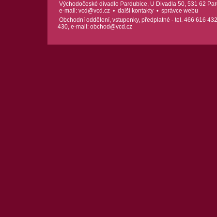
Východočeské divadlo Pardubice, U Divadla 50, 531 62 Pard
e-mail:
vcd@vcd.cz
•
další kontakty
•
správce webu
Obchodní oddělení, vstupenky, předplatné - tel. 466 616 432
430, e-mail:
obchod@vcd.cz