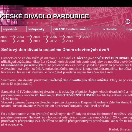
ČESKÉ DIVADLO PARDUBICE
ČESKÉ DIVADLO PARDUBICE
repertoár
vstupenky
GRAND Festival smíchu
o divadle
naj
2002
2003
2004
2005
2006
2007
2009
2010
2011
2012
2013
Světový den divadla oslavíme Dnem otevřených dveří
Divadelníci po celém světě již od roku 1962 slaví
27. březen
jako
SVĚTOVÝ DEN DIVADL
příležitosti požádána některá z význačných divadelních osobností, aby se podělila o své úva
Mezinárodním poselství
,které se překládá do více než 20 jazyků a předčítá pro desítky t
v divadlech na celém světě. Autorkou letošního poselství je ugandská dramatička, herečka,
teoretička Jessica A. Kaahwa, v roce 1994 poselství napsal také Václav Havel.
Světovému dni divadla předchází
Světový den divadla pro děti a mládež
, který se po ce
(letos již pojedenácté).
Samozřejmě i Východočeské divadlo se k oslavám připojuje. Svátek všech divadelníků a mil
připomeneme v sobotu
26. března
při
DNI OTEVŘENÝCH DVEŘÍ
. Prohlídky zákulisí divad
15.30 hodin.
Skupinky zájemců projdou divadlem opět za doprovodu Dagmar Novotné a Zdeňka Rumpíka,
stoletou historii divadla v Pardubicích a prozradí kdejakou zákulisní perličku.
Po zkušenostech z minulých Dnů otevřených dveří, kdy se dostavilo ohromné množství zá
početně omezené. Na konkrétní hodinu si tedy diváci musejí za symbolických 20 Kč zakou
prodávají v předprodeji VČD či přímo na místě před jednotlivými prohlídkami, ale s tím rizik
plně obsazené.
Radek Smetana,