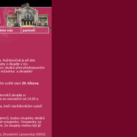
dete nás
partneři
A
. Každoročně je při této
hy o divadle v tzv.
isíc diváků před představeními
 režisérka a divadelní
lém světě slaví
20. března
ovníků divadla si
la se uskuteční od 14.00 a
 kteří návštěvníkům vyloží
jemců, budou skupinky diváků
pit vstupenku. Vstupenky se
em, že skupiny mohou být již
 Divadelní zpravodaj 3/2011