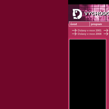
VÝCHODO
VÝCHODO
úvod
program
Oslavy v roce 2001
Oslavy v roce 2008