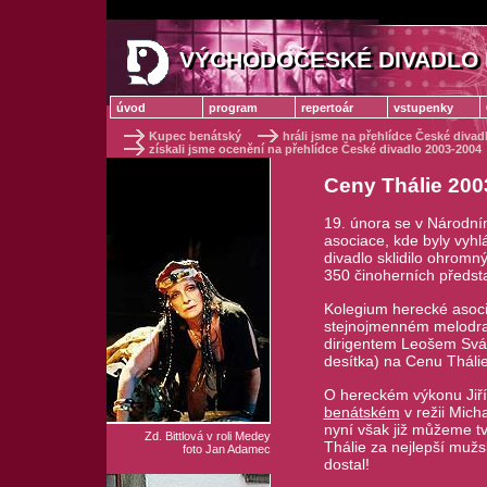
VÝCHODOČESKÉ DIVADLO 
VÝCHODOČESKÉ DIVADLO
úvod
program
repertoár
vstupenky
Kupec benátský
hráli jsme na přehlídce České divad
získali jsme ocenění na přehlídce České divadlo 2003-2004
Ceny Thálie 200
19. února se v Národní
asociace, kde byly vyh
divadlo sklidilo ohromn
350 činoherních předst
Kolegium herecké asocia
stejnojmenném melodram
dirigentem Leošem Svár
desítka) na Cenu Thálie
O hereckém výkonu Jiří
benátském
v režii Mich
nyní však již můžeme tv
Zd. Bittlová v roli Medey
Thálie za nejlepší mužs
foto Jan Adamec
dostal!