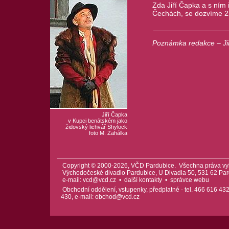
Zda Jiří Čapka a s ním 
Čechách, se dozvíme 22
Poznámka redakce – Jiří
Jiří Čapka
v Kupci benátském jako
židovský lichvář Shylock
foto M. Zahálka
Copyright © 2000-2026, VČD Pardubice. Všechna práva vy
Východočeské divadlo Pardubice, U Divadla 50, 531 62 Pard
e-mail:
vcd@vcd.cz
•
další kontakty
•
správce webu
Obchodní oddělení, vstupenky, předplatné - tel. 466 616 432
430, e-mail:
obchod@vcd.cz