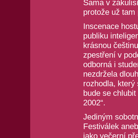
Sama v zákulisí
protože už tam 
Inscenace host
publiku intelig
krásnou češtinu
zpestření v podo
odborná i stude
nezdržela dlouh
rozhodla, který
bude se chlubit
2002“.
Jediným sobot
Festiválek aneb
jako večerní př