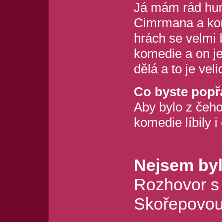
Já mám rád hum
Cimrmana a kom
hrách se velmi
komedie a on je 
dělá a to je vel
Co byste popřá
Aby bylo z čeho 
komedie líbily i
Nejsem byl
Rozhovor s
Skořepovo