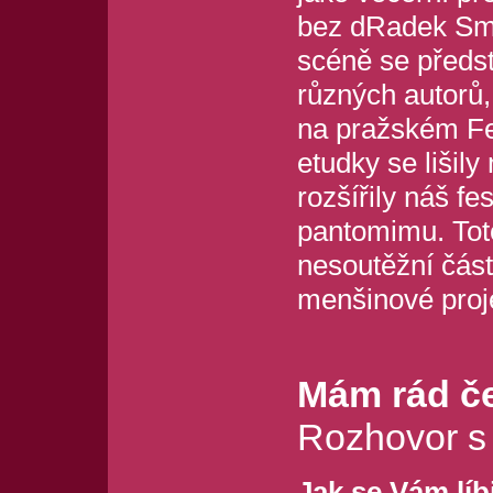
bez dRadek Sme
scéně se předst
různých autorů,
na pražském Fes
etudky se lišil
rozšířily náš fe
pantomimu. Toto
nesoutěžní část
menšinové proje
Mám rád č
Rozhovor s
Jak se Vám líb