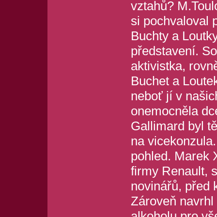
vztahů? M.Toulo
si pochvaloval 
Buchty a Loutky
představení. So
aktivistka, rov
Buchet a Loutek
neboť jí v naš
onemocněla dce
Gallimard byl 
na vicekonzula.
pohled. Marek X
firmy Renault, 
novinářů, před k
Zároveň navrhl 
alkoholu pro vš