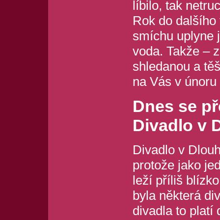
líbilo, tak netru
Rok do dalšího 
smíchu uplyne 
voda. Takže – z
shledanou a tě
na Vás v únoru
Dnes se př
Divadlo v 
Divadlo v Dlouh
protože jako je
leží příliš blízk
byla některá di
divadla to platí