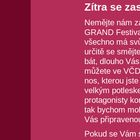
Zítra se z
Nemějte nám za
GRAND Festival
všechno má svů
určitě se smějt
bát, dlouho Vá
můžete ve VČD b
nos, kterou jste
velkým potlesk
protagonisty k
tak bychom moh
Vás připraveno
Pokud se Vám 