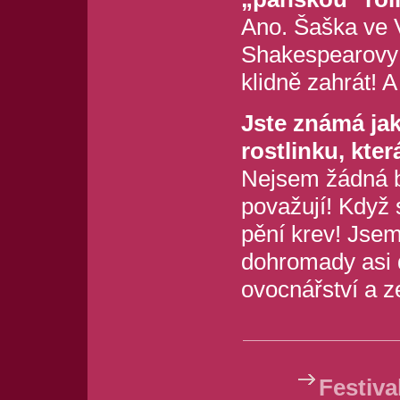
Ano. Šaška ve 
Shakespearovy 
klidně zahrát! 
Jste známá jak
rostlinku, kte
Nejsem žádná by
považují! Když 
pění krev! Jsem
dohromady asi 
ovocnářství a z
Festiva