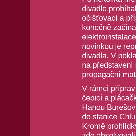
divadle probíhal
očišťovací a př
konečně začínaj
elektroinstalace
novinkou je rep
divadla. V pok
na představení 
propagační mate
V rámci příprav
čepicí a plácač
Hanou Burešovou
do stanice Chl
Kromě prohlídky
zde absolvovali