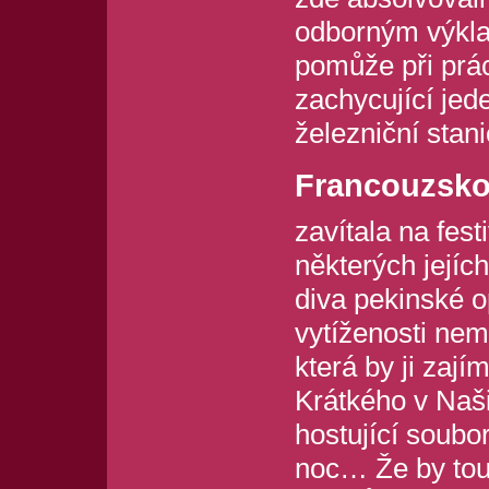
odborným výkl
pomůže při prá
zachycující jed
železniční stani
Francouzsko
zavítala na fest
některých jejích
diva pekinské op
vytíženosti nem
která by ji zaj
Krátkého v Naši
hostující soubo
noc… Že by tou