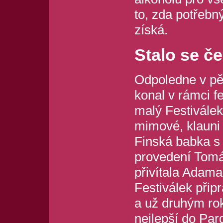
to, zda potřebn
získá.
Stalo se č
Odpoledne v pě
konal v rámci fe
malý Festiválek
mimové, klauni 
Finská babka s 
provedení Tom
přivítala Adama
Festiválek přip
a už druhým rok
nejlepší do Par