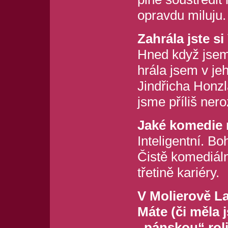
opravdu miluju.
Zahrála jste 
Hned když jsem 
hrála jsem v jeh
Jindřicha Honzl
jsme příliš nero
Jaké komedie 
Inteligentní. B
Čistě komediáln
třetině kariéry.
V Molierově La
Máte (či měla 
„pánskou“ rol