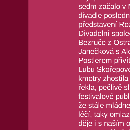
sedm začalo v
divadle posledn
představení Ro
Divadelní spole
Bezruče z Ostra
Janečková s A
Postlerem přivít
Lubu Skořepovou
kmotry zhostila 
řekla, pečlivě s
festivalové publ
že stále mládne
léčí, taky omlaz
děje i s naším