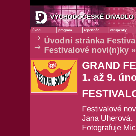
VÝCHODOČESKÉ DIVADLO 
VÝCHODOČESKÉ DIVADLO
úvod
program
repertoár
vstupenky
Úvodní stránka Festiva
Festivalové novi(n)ky »
GRAND FE
1. až 9. ún
FESTIVALO
Festivalové nov
Jana Uherová.
Fotografuje Mic