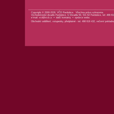
Copyright © 2000-2026, VČD Pardubice. Všechna práva vyhrazena.
Východočeské divadlo Pardubice, U Divadla 50, 531 62 Pardubice, tel: 466 61
e-mail:
vcd@vcd.cz
•
další kontakty
•
správce webu
Obchodní oddělení, vstupenky, předplatné - tel. 466 616 432, večerní pokladn