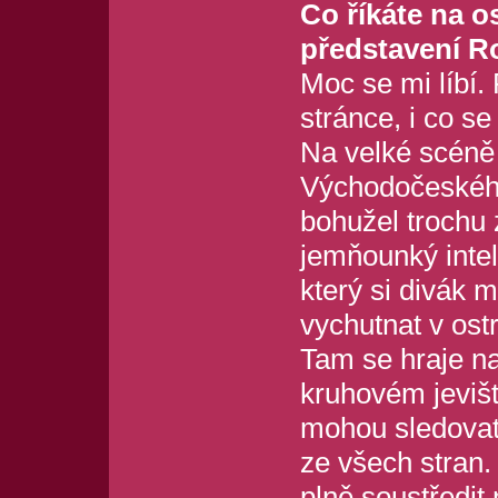
Co říkáte na o
představení R
Moc se mi líbí.
stránce, i co se
Na velké scéně
Východočeského
bohužel trochu 
jemňounký intel
který si divák 
vychutnat v ost
Tam se hraje n
kruhovém jevišti
mohou sledovat
ze všech stran.
plně soustředit