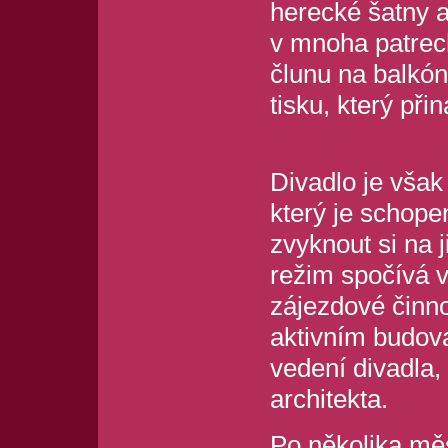
herecké šatny a
v mnoha patrech
člunu na balkón
tisku, který při
Divadlo je však
který je schopen
zvyknout si na j
režim spočívá 
zájezdové činno
aktivním budova
vedení divadla,
architekta.
Po několika měs