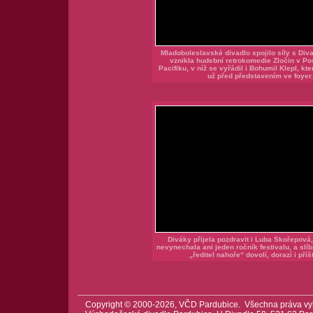
Mladoboleslavské divadlo spojilo síly s Div
vznikla hudební retrokomedie Zločin v 
Pacifiku, v níž se vyřádil i Bohumil Klepl, kte
už před představením ve foyer.
Diváky přijela pozdravit i Luba Skořepová,
nevynechala ani jeden ročník festivalu, a slíb
„ředitel nahoře“ dovolí, dorazí i příšt
Copyright © 2000-2026, VČD Pardubice. Všechna práva vy