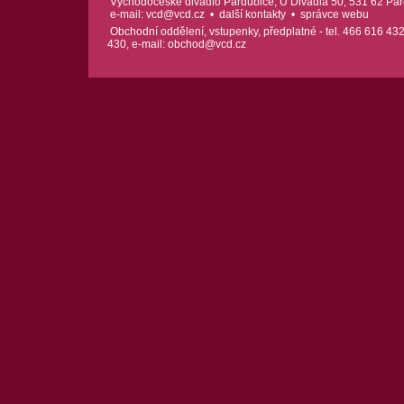
Východočeské divadlo Pardubice, U Divadla 50, 531 62 Pard
e-mail:
vcd@vcd.cz
•
další kontakty
•
správce webu
Obchodní oddělení, vstupenky, předplatné - tel. 466 616 432
430, e-mail:
obchod@vcd.cz