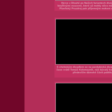
Herce z Dlouhé po Našich furiantech divá
bouřlivými ovacemi, které už mohly něco má
Plzeňský Prazdroj pak příjemným mokem n
S chebským divadlem se na pardubická diva
čase vrátil Tomáš Kolomazník, náš bývalý ko
především dámské části publik