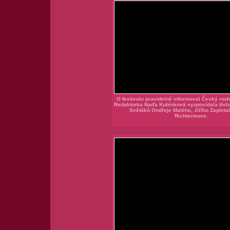
O festivalu pravidelně informoval Český roz
Redaktorka Naďa Kubínková vyzpovídala třeba
Světáků Ondřeje Malého, Jiřího Zapletal
Richtermoce.