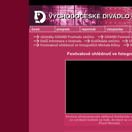
VÝCHODOČESKÉ DIVADLO 
VÝCHODOČESKÉ DIVADLO
úvod
program
repertoár
vstupenky
výsledky GRAND Festivalu smíchu
GRAND Festival s
Další informace o festivalu
Kuličkiáda smíchu
U
Festivalové ohlédnutí ve fotografiích Michala Klímy
Festivalové ohlédnutí ve fotogr
Festival předznamenala oblíbená Kuličkiáda 
ve cvrnkání kuliček na ledě, do které se s c
Pavel Novotný.