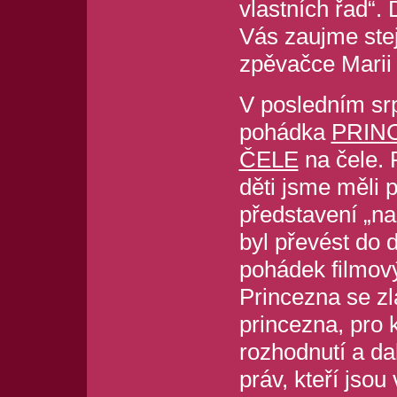
vlastních řad“.
Vás zaujme stej
zpěvačce Marii 
V posledním sr
pohádka
PRIN
ČELE
na čele. 
děti jsme měli 
představení „na
byl převést do 
pohádek filmový
Princezna se zl
princezna, pro 
rozhodnutí a da
práv, kteří jsou