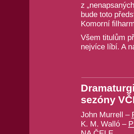
z „nenapsaných 
bude toto předs
Komorní filharm
Všem titulům př
nejvíce líbí. A 
Dramaturgic
sezóny VČ
John Murrell –
K. M. Walló –
P
NA ČELE