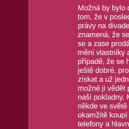
Možná by bylo d
tom, že v posle
právy na divadel
znamená, že se
se a zase prodá
mění vlastníky a
případě, že se 
ještě dobré, pr
získat a už jed
možné ji vědět 
naší pokladny. 
někde ve světě
okamžitě koupí 
telefony a hlav