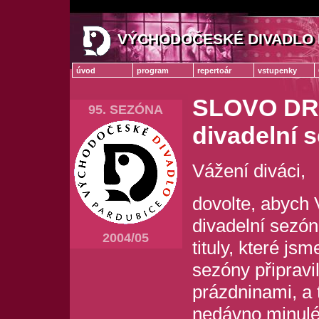
VÝCHODOČESKÉ DIVADLO 
VÝCHODOČESKÉ DIVADLO
úvod
program
repertoár
vstupenky
SLOVO DR
95. SEZÓNA
divadelní 
Vážení diváci,
dovolte, abych 
divadelní sezón
2004/05
tituly, které js
sezóny připravil
prázdninami, a 
nedávno minulé