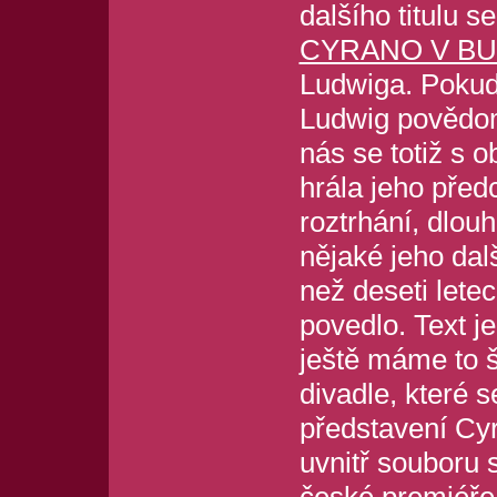
dalšího titulu s
CYRANO V BU
Ludwiga. Pokud
Ludwig povědom
nás se totiž s
hrála jeho před
roztrhání, dlouh
nějaké jeho dal
než deseti lete
povedlo. Text j
ještě máme to š
divadle, které 
představení Cy
uvnitř souboru