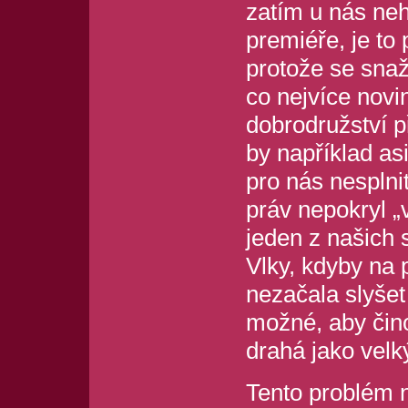
zatím u nás neh
premiéře, je to
protože se snaž
co nejvíce nov
dobrodružství p
by například asi
pro nás nesplni
práv nepokryl „
jeden z našich 
Vlky, kdyby na 
nezačala slyšet
možné, aby čin
drahá jako velký
Tento problém n