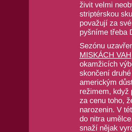
živit velmi neob
striptérskou sku
považují za své 
pyšníme třeba
Sezónu uzavře
MISKÁCH VAH
okamžicích výb
skončení druhé 
americkým důsto
režimem, když p
za cenu toho, ž
narozenin. V té
do nitra umělce
snaží nějak vyr