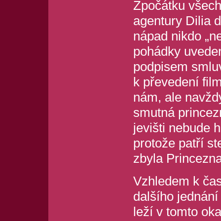
Zpočátku všech
agentury Dilia 
nápad nikdo „ne
pohádky uvedem
podpisem smluv
k převedení fil
nám, ale navžd
smutná princez
jevišti nebude h
protože patří st
zbyla Princezna
Vzhledem k časo
dalšího jednání
leží v tomto o