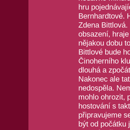
hru pojednávají
Bernhardtové. H
Zdena Bittlová
obsazení, hraje
nějakou dobu t
Bittlové bude ho
Činoherního klu
dlouhá a zpočát
Nakonec ale ta
nedospěla. Nemy
mohlo ohrozit,
hostování s tak
připravujeme s
být od počátku j