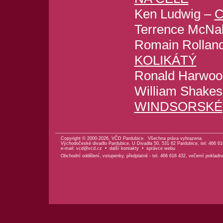
Ken Ludwig –
C
Terrence McNal
Romain Rolland
KOLIKÁTÝ
Ronald Harwoo
William Shake
WINDSORSKÉ
Copyright © 2000-2026, VČD Pardubice. Všechna práva vyhrazena.
Východočeské divadlo Pardubice, U Divadla 50, 531 62 Pardubice, tel: 466 61
e-mail:
vcd@vcd.cz
•
další kontakty
•
správce webu
Obchodní oddělení, vstupenky, předplatné - tel. 466 616 432, večerní pokladn