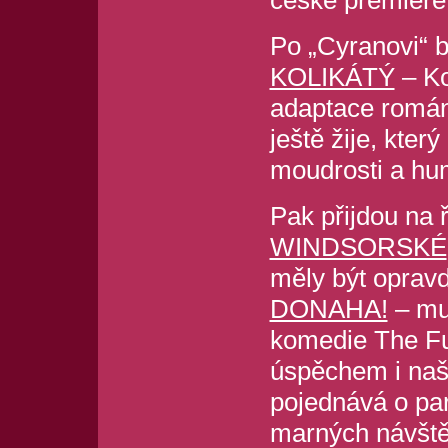
české premiéře
Po „Cyranovi“ 
KOLIKÁTÝ
– Ko
adaptace román
ještě žije, který
moudrosti a hu
Pak přijdou na
WINDSORSKÉ
měly být opravd
DONAHA!
– mu
komedie The Ful
úspěchem i naši
pojednává o pa
marných návště