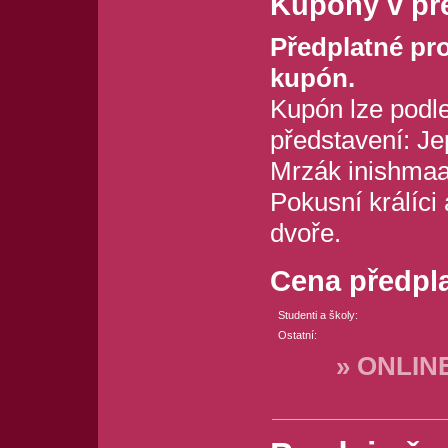
Kupóny v př
Předplatné pr
kupón.
Kupón lze podle
představení: Je
Mrzák inishmaa
Pokusní králíci
dvoře.
Cena předpl
Studenti a školy:
Ostatní:
» ONLI