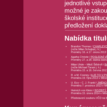
jednotlivé vstu
možné je zakou
školské institu
předložení dokl
Nabídka titul
•
Brandon Thomas /
CHARLEYO
(režie Milan Schejbal j. h.)
Premiéry 16. a 17. února 2013
•
Agatha Christie /
POSLEDNÍ V
Premiéry 27. a 28. dubna dubn
•
Milan Uhde – Miloš Štědroň /
B
(režie Michael Tarant j. h.)
Premiéra 15. a 16. června 2013
•
R. a M. Cooney /
A JE TO V PY
Premiéra 19. října 2013 v Měs
•
U. Eco – C. J. Frankl /
JMÉNO
Premiéra 7. prosince 2013 v M
•
Heinrich von Kleist /
ROZBITÝ
Premiéra 15. února 2014 v Mě
•
Představení souboru VČD na