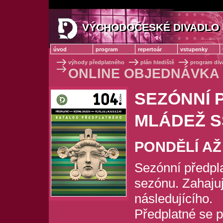
VÝCHODOČESKÉ DIVADLO 
VÝCHODOČESKÉ DIVADLO
úvod
program
repertoár
vstupenky
výhody předplatného
plán hlediště
program diva
ONLINE OBJEDNÁVKA
SEZÓNNÍ 
MLÁDEŽ S
PONDĚLÍ AŽ
Sezónní předpla
sezónu. Zahajuj
následujícího.
Předplatné se p