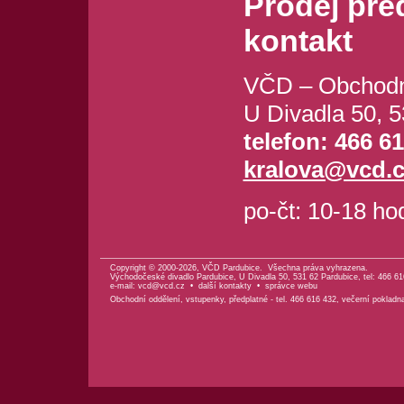
Prodej pře
kontakt
VČD – Obchodní
U Divadla 50, 
telefon: 466 6
kralova@vcd.c
po-čt: 10-18 ho
Copyright © 2000-2026, VČD Pardubice. Všechna práva vyhrazena.
Východočeské divadlo Pardubice, U Divadla 50, 531 62 Pardubice, tel: 466 61
e-mail:
vcd@vcd.cz
•
další kontakty
•
správce webu
Obchodní oddělení, vstupenky, předplatné - tel. 466 616 432, večerní pokladn