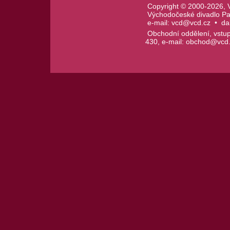
Copyright © 2000-2026, 
Východočeské divadlo Par
e-mail:
vcd@vcd.cz
•
da
Obchodní oddělení, vstupe
430, e-mail:
obchod@vcd.