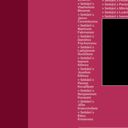
» Setkání s Pet
» Setkání s
» Setkání s Pavl
Vladimírem
» Setkání s Mil
Binarem
» Setkání s Ludv
» Setkání s
» Setkání s Iva
Janou
Červenkovou
» Setkání s
Martinem
Fahrnerem
» Setkání s
Danielou
Fischerovou
» Setkání s
Ladislavem
Horáčkem
» Setkání s
Ivanem
Klímou
» Setkání s
Josefem
Klímou
» Setkání s
Petrem
Kovaříkem
» Setkání s
Benjaminem
Kurasem
» Setkání s
Jiřím
Kratochvílem
» Setkání s
Edou
Kriseovou