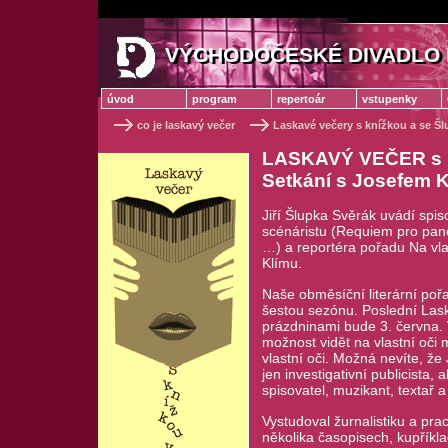
VÝCHODOČESKÉ DIVADLO 
VÝCHODOČESKÉ DIVADLO
úvod
program
repertoár
vstupenky
co je laskavý večer
Laskavé večery s knížkou a se Š
LASKAVÝ VEČER s k
Setkání s Josefem 
Jiří Šlupka Svěrák uvádí spiso
scénáristu (Requiem pro pan
…) a reportéra pořadu Na vla
Klímu.
Naše obměsíční literární po
šestou sezónu. Poslední Las
prázdninami bude 3. června. 
možnost vidět na vlastní oči
vlastní oči. Možná nevíte, že
jen investigativní publicista, a
spisovatel, muzikant, textař a
Vystudoval žurnalistiku a prac
několika časopisech, kupříkla