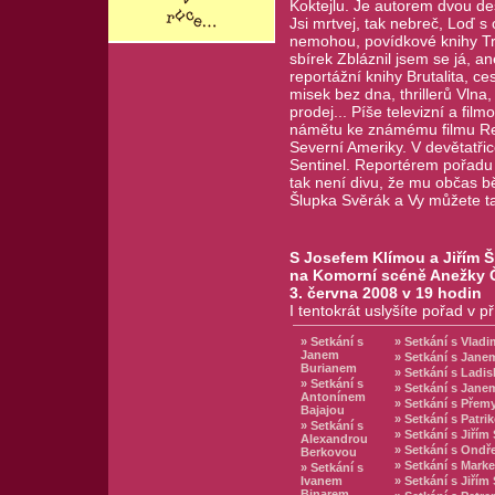
Koktejlu. Je autorem dvou de
Jsi mrtvej, tak nebreč, Loď s 
nemohou, povídkové knihy Tran
sbírek Zbláznil jsem se já, a
reportážní knihy Brutalita, c
misek bez dna, thrillerů Vlna
prodej... Píše televizní a fil
námětu ke známému filmu Req
Severní Ameriky. V devětatři
Sentinel. Reportérem pořadu 
tak není divu, že mu občas běž
Šlupka Svěrák a Vy můžete t
S Josefem Klímou a Jiřím 
na Komorní scéně Anežky 
3. června 2008 v 19 hodin
I tentokrát uslyšíte pořad v
» Setkání s
» Setkání s Vlad
Janem
» Setkání s Jan
Burianem
» Setkání s Ladi
» Setkání s
» Setkání s Jan
Antonínem
» Setkání s Pře
Bajajou
» Setkání s Patr
» Setkání s
» Setkání s Jiří
Alexandrou
» Setkání s Ond
Berkovou
» Setkání s Mar
» Setkání s
Ivanem
» Setkání s Jiřím
Binarem