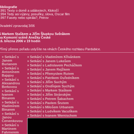
Bibliografie
1991 Texty o domě a událostech, Klokočí
1994 Tedy asi výjevy, posuňky, slova, Oscar film
1997 Fasety nebo spirála?, Petrov
Divadelní zpravodaj 3/06
S Markem Staškem a Jiřím Šlupkou Svěrákem
na Komorní scéně Anežky České
16. března 2006 v 19 hodin
Přímý přenos pořadu uslyšíte na vlnách Českého rozhlasu Pardubice.
» Setkání s
» Setkání s Vladimírem Křivánkem
Janem
» Setkání s Janem Lukešem
Burianem
» Setkání s Ladislavem Pecháčkem
» Setkání s
» Setkání s Janem Rejžkem
Antonínem
» Setkání s Přemyslem Rutem
Bajajou
» Setkání s Patrikem Ouředníkem
» Setkání s
» Setkání s Jiřím Suchým
Alexandrou
» Setkání s Ondřejem Suchým
Berkovou
» Setkání s Markem Staškem
» Setkání s
Ivanem
» Setkání s Jiřím Stránským
Binarem
» Setkání s Petrem Šabachem
» Setkání s
» Setkání s Pavlem Šrutem
Vladimírem
» Setkání s Milošem Urbanem
Binarem
» Setkání s Ludvíkem Vaculíkem
» Setkání s
» Setkání s Ivanem Wernischem
Janou
Červenkovou
» Setkání s
Martinem
Fahrnerem