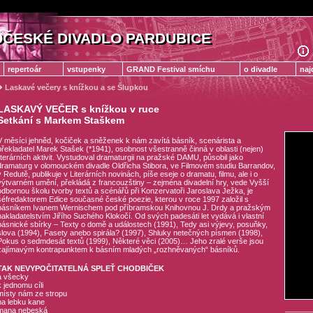
ČESKÉ DIVADLO PARDUBICE
ČESKÉ DIVADLO PARDUBICE
repertoár
vstupenky
GRAND Festival smíchu
o divadle
naj
Laskavé večery s knížkou a se Šlupkou
LASKAVÝ VEČER s knížkou v ruce
Setkání s Markem Staškem
V měsíci jehněd, kočiček a sněženek k nám zavítá básník, scenárista a
překladatel Marek Stašek (*1941), osobnost všestranně činná v oblasti (nejen)
literárních aktivit. Vystudoval dramaturgii na pražské DAMU, působil jako
dramaturg v olomouckém divadle Oldřicha Stibora, ve Filmovém studiu Barrandov,
v Redutě, publikuje v Literárních novinách, píše eseje o dramatu, filmu, ale i o
výtvarném umění, překládá z francouzštiny – zejména divadelní hry, vede Vyšší
odbornou školu tvorby textů a scénářů při Konzervatoři Jaroslava Ježka, je
šéfredaktorem Edice současné české poezie, kterou v roce 1997 založil s
básníkem Ivanem Wernischem pod příbramskou Knihovnou J. Drdy a pražským
nakladatelstvím Jiřího Suchého Klokočí. Od svých padesáti let vydává i vlastní
básnické sbírky – Texty o domě a událostech (1991), Tedy asi výjevy, posuňky,
slova (1994), Fasety anebo spirála? (1997), Shluky netečných písmen (1998),
Pokus o sedmdesát textů (1999), Některé věci (2005)… Jeho zralé verše jsou
zajímavým kontrapunktem k básním mladých „rozhněvaných“ básníků.
TAK NEVYPOČITATELNÁ SPLEŤ CHODBIČEK
a všecky
k jednomu cíli
místy nám ze stropu
na lebku kane
mana nebeská