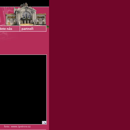
dete nás
partneři
foto: www.ipetrov.cz