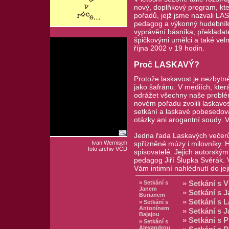
nový, doplňkový program, kte
pořadů, jejž jsme nazvali LA
pedagog a výkonný hudebník 
vyprávění básníka, překladat
špičkovými umělci a také ve
října 2002 v 19 hodin.
Proč LASKAVÝ?
Protože laskavost je nezbytné
jako šafránu. V mediích, kter
odrážet všechny naše problém
novém pořadu zvolili laskavo
setkání a laskavé pobesedov
otázky ani arogantní soudy. Vě
Jedna řada Laskavých večerů 
Ivan Wernisch
spřízněné múzy i milovníky.
foto archiv VČD
spisovatelé. Jejich autorský
pedagog Jiří Šlupka Svěrák. 
Vám intimní nahlédnutí do jeji
» Setkání s
» Setkání s 
Janem
» Setkání s
Burianem
» Setkání s 
» Setkání s
Antonínem
» Setkání s 
Bajajou
» Setkání s
» Setkání s
Alexandrou