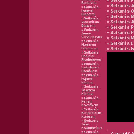
» Setkání s 
Berkovou
» Setkání s 
» Setkání s
Ivanem
» Setkání s
Binarem
» Setkání s
» Setkání s
» Setkání s 
Vladimírem
Binarem
» Setkání s
» Setkání s
» Setkání s 
Janou
Červenkovou
» Setkání s
» Setkání s
» Setkání s 
Martinem
Fahrnerem
» Setkání s 
» Setkání s
Danielou
Fischerovou
» Setkání s
Ladislavem
Horáčkem
» Setkání s
Ivanem
Klímou
» Setkání s
Josefem
Klímou
» Setkání s
Petrem
Kovaříkem
» Setkání s
Benjaminem
Kurasem
» Setkání s
Jiřím
Kratochvílem
» Setkání s
Copyright © 2