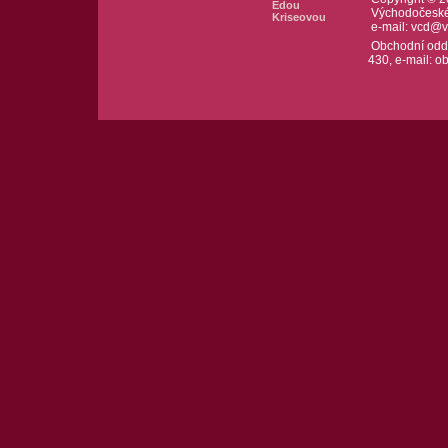
Edou
Východočeské d
Kriseovou
e-mail:
vcd@v
Obchodní odděl
430, e-mail:
ob