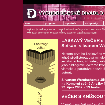
VÝCHODOČESKÉ DIVADLO 
VÝCHODOČESKÉ DIVADLO
úvod
program
repertoár
vstupenky
co je laskavý večer
Laskavé večery s knížkou a se Š
Ivan Wernisch o básnícách, básních a její pastorkyni
LASKAVÝ VEČER s k
Setkání s Ivanem W
Hostem prvního Laskavého ve
jehož předlistopadová minulo
jevištní technik, štukatér, re
jeho bibliografie vyčteme kro
vlámské a parafráze poezie č
autorů.
S Ivanem Wernischem a Ji
na Komorní scéně Anežky 
22. října 2002 v 19 hodin
VEČER S KNÍŽKOU 
V letošní sezóně také rozšířuj