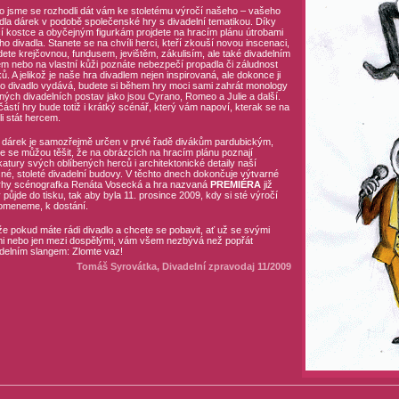
o jsme se rozhodli dát vám ke stoletému výročí našeho – vašeho
dla dárek v podobě společenské hry s divadelní tematikou. Díky
í kostce a obyčejným figurkám projdete na hracím plánu útrobami
ho divadla. Stanete se na chvíli herci, kteří zkouší novou inscenaci,
dete krejčovnou, fundusem, jevištěm, zákulisím, ale také divadelním
m nebo na vlastní kůži poznáte nebezpečí propadla či záludnost
iků. A jelikož je naše hra divadlem nejen inspirovaná, ale dokonce ji
 divadlo vydává, budete si během hry moci sami zahrát monology
ných divadelních postav jako jsou Cyrano, Romeo a Julie a další.
ástí hry bude totiž i krátký scénář, který vám napoví, kterak se na
li stát hercem.
dárek je samozřejmě určen v prvé řadě divákům pardubickým,
e se můžou těšit, že na obrázcích na hracím plánu poznají
katury svých oblíbených herců i architektonické detaily naší
né, stoleté divadelní budovy. V těchto dnech dokončuje výtvarné
rhy scénografka Renáta Vosecká a hra nazvaná
PREMIÉRA
již
 půjde do tisku, tak aby byla 11. prosince 2009, kdy si sté výročí
omeneme, k dostání.
e pokud máte rádi divadlo a chcete se pobavit, ať už se svými
i nebo jen mezi dospělými, vám všem nezbývá než popřát
delním slangem: Zlomte vaz!
Tomáš Syrovátka, Divadelní zpravodaj 11/2009