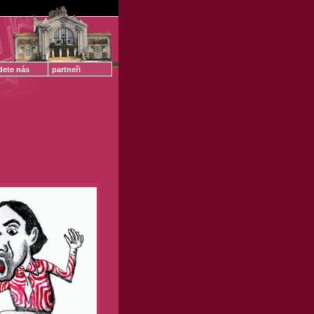
dete nás
partneři