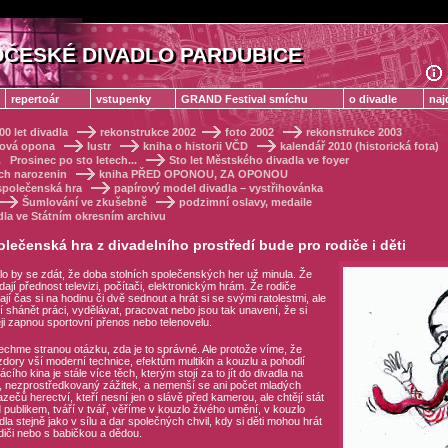
ČESKÉ DIVADLO PARDUBICE
ČESKÉ DIVADLO PARDUBICE
repertoár
vstupenky
GRAND Festival smíchu
o divadle
naj
00 let divadla
rekonstrukce 2002
foto 2002
rekonstrukce 2003
ová opona
lustr
kniha o historii VČD
kalendář 2010 (historická fota)
.
Prosinec po sto letech...
Sto let Městského divadla ve foyer
ch narozenin
kniha PŘED OPONOU, ZA OPONOU
společenská hra
papírový model divadla – vystřihovánka
Šumlování ve zkušebně
podzimní oslavy, medaile
dla ve Státním okresním archivu
lečenská hra z divadelního prostředí bude pro rodiče i děti
o by se zdát, že doba stolních společenských her už minula. Že
 dají přednost televizi, počítači, elektronickým hrám. Že rodiče
jí čas si na hodinu či dvě sednout a hrát si se svými ratolestmi, ale
 shánět práci, vydělávat, pracovat nebo jsou tak unavení, že si
ji zapnou sportovní přenos nebo telenovelu.
chme stranou otázku, zda je to správné. Ale protože víme, že
dory vší moderní technice, efektům multikin a kouzlu a pohodlí
cího kina je stále více těch, kterým stojí za to jít do divadla na
, nezprostředkovaný zážitek, a nemenší se ani počet mladých
zečů herectví, kteří nesní jen o slávě před kamerou, ale chtějí stát
 publikem, tváří v tvář, věříme v kouzlo živého umění, v kouzlo
dla stejně jako v sílu a dar společných chvil, kdy si děti mohou hrát
diči nebo s babičkou a dědou.