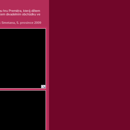
ou hru Premiéra, která dětem
našem divadelním obchůdku ve
 Smetana, 5. prosince 2009