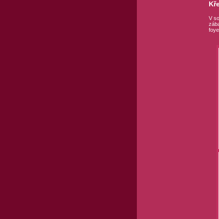
Kř
V so
zába
foye